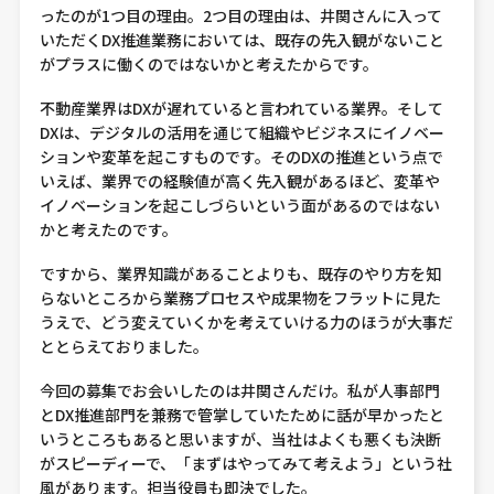
ったのが1つ目の理由。2つ目の理由は、井関さんに入って
いただくDX推進業務においては、既存の先入観がないこと
がプラスに働くのではないかと考えたからです。
不動産業界はDXが遅れていると言われている業界。そして
DXは、デジタルの活用を通じて組織やビジネスにイノベー
ションや変革を起こすものです。そのDXの推進という点で
いえば、業界での経験値が高く先入観があるほど、変革や
イノベーションを起こしづらいという面があるのではない
かと考えたのです。
ですから、業界知識があることよりも、既存のやり方を知
らないところから業務プロセスや成果物をフラットに見た
うえで、どう変えていくかを考えていける力のほうが大事だ
ととらえておりました。
今回の募集でお会いしたのは井関さんだけ。私が人事部門
とDX推進部門を兼務で管掌していたために話が早かったと
いうところもあると思いますが、当社はよくも悪くも決断
がスピーディーで、「まずはやってみて考えよう」という社
風があります。担当役員も即決でした。