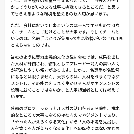
合は、ある程度の裁量を与えるなどして、「自分の力を生
かしてやりがいのある仕事に挑戦できるところだ」と思っ
てもらえるような環境を整えるのも大切か思います。
ただ、会社において仕事というのは一人でするものではな
く、チームとして動けることが大事です。そしてチームと
いうのは、名選手ばかりが集まっても名監督がいなければま
とまらないものです。
当社のように実力主義的文化の強い会社では、成果を出し
た人材が評価され、結果としてプレーヤー能力の高い人間
が昇進しやすい傾向があります。しかし、名選手が名監督
になるとは限りません。大事なのは、人材をうまくマネジ
メントし、その能力をうまく生かせる人がマネジメントの
役職に就くことではないか、と人事担当者としては考えて
います。
外部のプロフェッショナル人材の活用を考える際も、根本
的なところで大事になるのは社内のマネジメントであり、
「やった人がえらくなる文化」から「人の才能を見出し、
人を育てる人がえらくなる文化」への転換ではないかと思