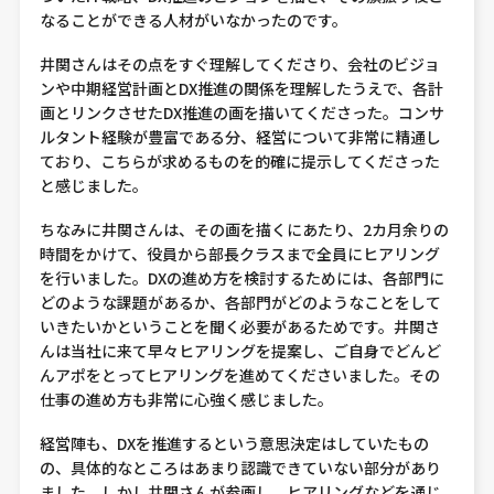
なることができる人材がいなかったのです。
井関さんはその点をすぐ理解してくださり、会社のビジョ
ンや中期経営計画とDX推進の関係を理解したうえで、各計
画とリンクさせたDX推進の画を描いてくださった。コンサ
ルタント経験が豊富である分、経営について非常に精通し
ており、こちらが求めるものを的確に提示してくださった
と感じました。
ちなみに井関さんは、その画を描くにあたり、2カ月余りの
時間をかけて、役員から部長クラスまで全員にヒアリング
を行いました。DXの進め方を検討するためには、各部門に
どのような課題があるか、各部門がどのようなことをして
いきたいかということを聞く必要があるためです。井関さ
んは当社に来て早々ヒアリングを提案し、ご自身でどんど
んアポをとってヒアリングを進めてくださいました。その
仕事の進め方も非常に心強く感じました。
経営陣も、DXを推進するという意思決定はしていたもの
の、具体的なところはあまり認識できていない部分があり
ました。しかし井関さんが参画し、ヒアリングなどを通じ