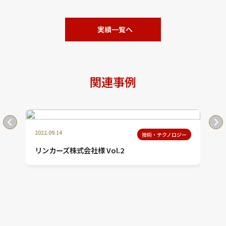
実績一覧へ
関連事例
2022.09.14
技術・テクノロジー
ol.2
みらいワークス×イーデザイン損保
間性を備えた人材が社...