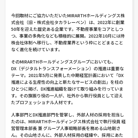
今回取材にご協力いただいたMIRARTHホールディングス株
式会社（旧・株式会社タカラレーベン）は、2022年に創業
50年を迎えた歴史ある企業です。不動産事業をコアとしつ
つ、事業の多角化なども積極的に展開。2022年10月には持
株会社体制へ移行し、不動産業界という枠にとどまること
なく進化を続けています。
そのMIRARTHホールディングスグループにおいても、
DX（デジタルトランスフォーメーション）の推進は重要な
テーマ。2021年5月に発表した中期経営計画において「DX
推進による生産性の向上と新たなサービスの創出」を柱の
ひとつに掲げ、DX推進組織を設けて取り組みを行っていま
す。その旗振り役の一人が、社外から執行役員として迎え
たプロフェッショナル人材です。
人事部門とDX推進部門を管掌し、外部人材の採用を担当し
たのは、MIRARTHホールディングス株式会社で執行役員 経
営管理本部長 兼 グループ人事戦略部長を務める山地剛さ
ん。その山地さんに、外部人材採用の経緯や、採用にあた