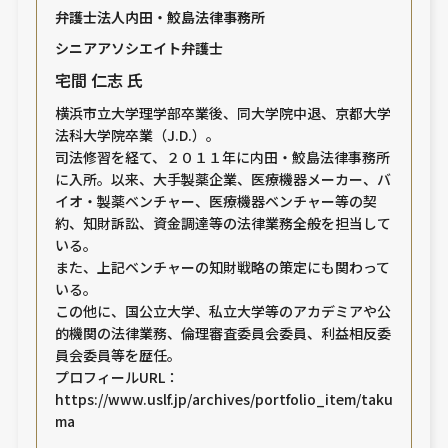
弁護士法人内田・鮫島法律事務所
シニアアソシエイト弁護士
宅間 仁志 氏
横浜市立大学理学部卒業後、同大学院中退、京都大学
法科大学院卒業（J.D.）。
司法修習を経て、２０１１年に内田・鮫島法律事務所
に入所。以来、大手製薬企業、医療機器メーカー、バ
イオ・製薬ベンチャー、医療機器ベンチャー等の契
約、知財訴訟、資金調達等の法律業務全般を担当して
いる。
また、上記ベンチャーの知財戦略の策定にも関わって
いる。
この他に、国公立大学、私立大学等のアカデミアや公
的機関の法律業務、倫理審査委員会委員、利益相反委
員会委員等を歴任。
プロフィールURL：
https://www.uslf.jp/archives/portfolio_item/taku
ma