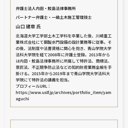
弁護士法人内田・鮫島法律事務所
パートナー弁護士・一級土木施工管理技士
山口 建章 氏
北海道大学工学部土木工学科を卒業した後、川崎重工
業株式会社にて鋼製水門設備の設計業務等に従事。そ
の後、法制度や法曹資格に関心を抱き、青山学院大学
法科大学院を経て2008年に弁護士登録。2013年から
は内田・鮫島法律事務所に所属して特許法、商標法、
意匠法、不正競争防止法などの知的財産業務全般を手
掛ける。2015年から2019年まで青山学院大学法科大
学院にて特許法の講義を担当。
プロフィールURL：
https://www.uslf.jp/archives/portfolio_item/yam
aguchi