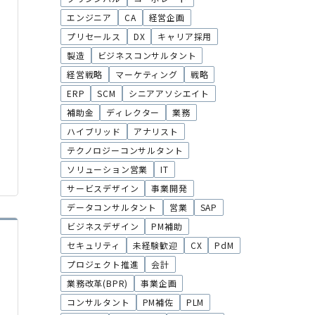
エンジニア
CA
経営企画
プリセールス
DX
キャリア採用
製造
ビジネスコンサルタント
経営戦略
マーケティング
戦略
ERP
SCM
シニアアソシエイト
補助金
ディレクター
業務
ハイブリッド
アナリスト
テクノロジーコンサルタント
ソリューション営業
IT
サービスデザイン
事業開発
データコンサルタント
営業
SAP
ビジネスデザイン
PM補助
セキュリティ
未経験歓迎
CX
PdM
プロジェクト推進
会計
業務改革(BPR)
事業企画
コンサルタント
PM補佐
PLM