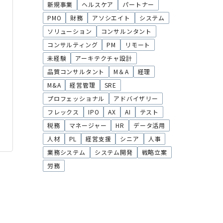
新規事業
ヘルスケア
パートナー
PMO
財務
アソシエイト
システム
ソリューション
コンサルンタント
コンサルティング
PM
リモート
未経験
アーキテクチャ設計
品質コンサルタント
M＆A
経理
M&A
経営管理
SRE
プロフェッショナル
アドバイザリー
フレックス
IPO
AX
AI
テスト
税務
マネージャー
HR
データ活用
人材
PL
経営支援
シニア
人事
業務システム
システム開発
戦略立案
労務