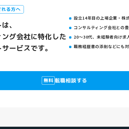
される方へ
設立14年目の上場企業・株
トは、
コンサルティング会社との
ィング会社に特化した
20〜30代、未経験者向け求
トサービスです。
職務経歴書の添削などにも
転職相談する
無料