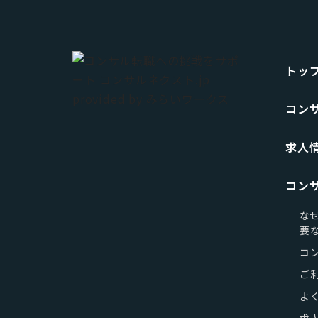
トッ
コン
求人
コン
な
要
コ
ご
よ
求