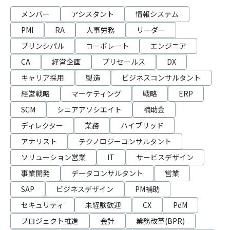
メンバー
アシスタント
情報システム
PMI
RA
人事労務
リーダー
プリンシパル
コーポレート
エンジニア
CA
経営企画
プリセールス
DX
キャリア採用
製造
ビジネスコンサルタント
経営戦略
マーケティング
戦略
ERP
SCM
シニアアソシエイト
補助金
ディレクター
業務
ハイブリッド
アナリスト
テクノロジーコンサルタント
ソリューション営業
IT
サービスデザイン
事業開発
データコンサルタント
営業
SAP
ビジネスデザイン
PM補助
セキュリティ
未経験歓迎
CX
PdM
プロジェクト推進
会計
業務改革(BPR)