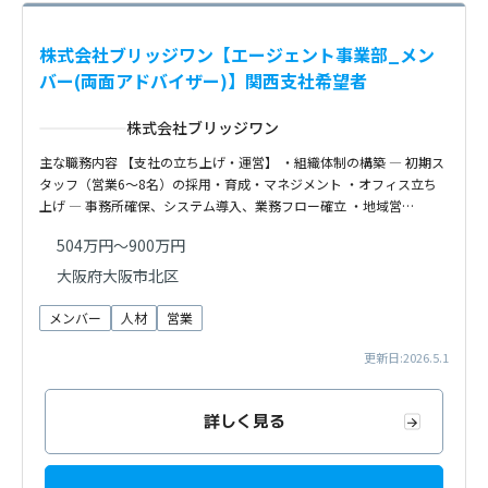
株式会社ブリッジワン【エージェント事業部_メン
バー(両面アドバイザー)】関西支社希望者
株式会社ブリッジワン
主な職務内容 【支社の立ち上げ・運営】 ・組織体制の構築 — 初期ス
タッフ（営業6～8名）の採用・育成・マネジメント ・オフィス立ち
上げ — 事務所確保、システム導入、業務フロー確立 ・地域営…
504万円～900万円
大阪府大阪市北区
メンバー
人材
営業
更新日:2026.5.1
詳しく見る