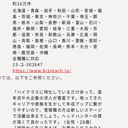
約16万件
北海道・青森・岩手・秋田・山形・宮城・福
島・茨城・東京・神奈川・千葉・埼玉・群
馬・栃木・山梨・長野・新潟・富山・石川・
福井・静岡・愛知・岐阜・三重・大阪・京
都・滋賀・奈良・和歌山・兵庫・広島・岡
山・鳥取・島根・山口・香川・愛媛・高知・
徳島・福岡・佐賀・長崎・熊本・大分・宮
崎・鹿児島・沖縄
全職種に対応
13-ユ-302647
https://www.bizreach.jp/
いては、以下をご参照ください。
「ハイクラスに特化しているだけあって、高
年収や大企業の求人が豊富です。培ってきた
キャリアや資格を生かして年収アップに繋が
りやすいので、管理職の方は新しいステージ
で活躍出来るでしょう。ヘッドハンターの質
が高くて良かったです」（女性・28歳）
「結論から先に言えば、企業からのスカウト