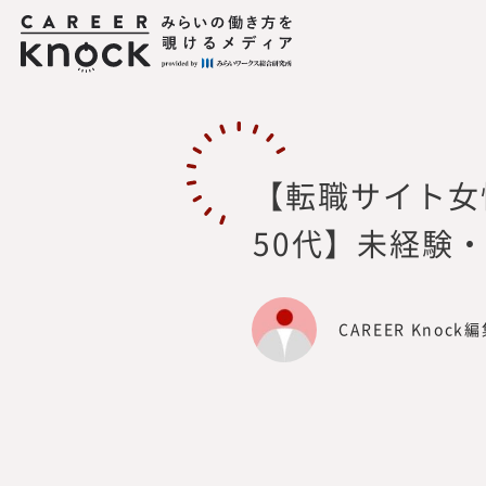
所在地：
〒105-0001 東京都
活動内容：
プロフェッショナル
企業の新規事業や人
各種調査分析・情報
出版・広報
【転職サイト女
連絡先：
mirai_inst@mirai
50代】未経験
CAREER Knock