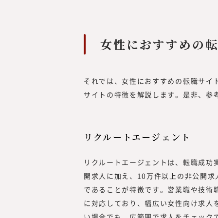
女性におすすめの転
それでは、女性におすすめの転職サイ
サイトの特徴を解説します。是非、参
みらいワークス総合研究
岡本 祥治
Nagaharu Okamo
リクルートエージェント
1976年生まれ、慶應義塾
卒。アクセンチュア、ベン
リクルートエージェントは、転職成功
経て、47都道府県を旅する
開求人に加え、10万件以上の非公開
を元気にしたいという思い
であることが特徴です。営業職や技術
起業を決意。2012年、み
に対応しており、幅広い女性向け求人
を設立し、2017年に東証
（現・東証グロース）上場
い場合でも、広範囲で求人をチェック