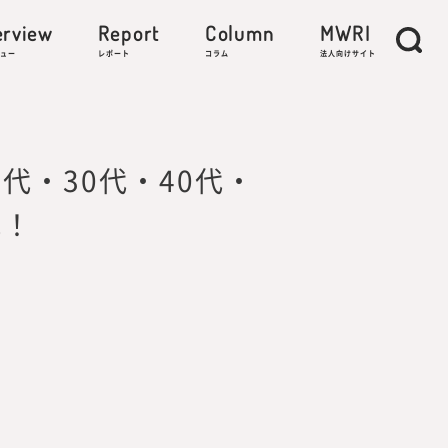
erview
Report
Column
MWRI
ュー
レポート
コラム
法人向けサイト
リティに関する研究
代・30代・40代・
説！