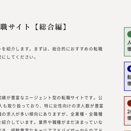
キャリア形成についての情報を提供し
同時に、フリーランスや副業といった
を活用する企業についての調査・研究
中で、企業の経営者や人事部、事業部
職サイト【総合編】
や事例をもっと知りたい」といった声
した。
また、昨今、オープンイノベーション
トを紹介します。まずは、総合的におすすめの転職
い合わせや引き合いも増えていること
考にしてください。
ークス総合研究所』にて、外部人材活
所 所長
／リスキリング、サステナビリティに
供していく事としました。
to
現在、みらいワークスに登録いただい
大学理工学部
材は8万名を越えました。国内最大級
チャー企業を
めのプラットフォームとして、多くの
実績が豊富なエージェント型の転職サイトです。公
過程で「日本
き方や、企業でのプロフェッショナル
求人も取り扱っており、特に女性向けの求人数が豊富
が強くなり、
知見をもって、フラットな目線で「本
職の求人が多い傾向にありますが、全業種・全職種
らいワークス
供していきたいと思っております。
を紹介しています。業界や職種がまだ決まっていな
マザーズ
「本当に必要とされる情報」を提供す
を果たす。
でき、経験豊富なキャリアアドバイザーからのアド