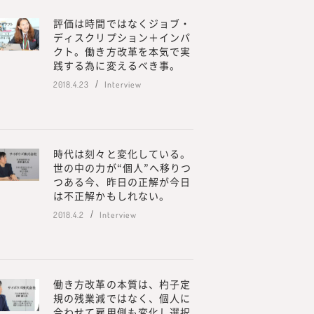
評価は時間ではなくジョブ・
ディスクリプション＋インパ
クト。働き方改革を本気で実
践する為に変えるべき事。
2018.4.23
Interview
する株式会社みらいワークス
時代は刻々と変化している。
を増やす」をミッション、
世の中の力が“個人”へ移りつ
エコシステムを創造する」を
つある今、昨日の正解が今日
、プロフェッショナル人材が、
は不正解かもしれない。
た働き方や働く場所、働く目
2018.4.2
Interview
挑戦の支援を行うための事業
人材の働き方やキャリアに関す
合研究所』を立ち上げ、メデ
働き方改革の本質は、杓子定
規の残業減ではなく、個人に
プロフェッショナル人材の働き方や
合わせて雇用側も変化し選択