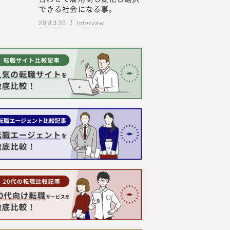
てきました。
できる社会になる事。
外部プロフェッショナル人材
2018.3.30
Interview
も行い、情報を提供していく
の方より「これらのノウハウ
を多くいただく機会が増えま
やリスキリングに関するお問
から、このたび、『みらいワ
用や新規事業、人的資本経営
関する調査・研究、情報を提
ているプロフェッショナル人
のプロフェッショナル人材のた
プロフェッショナル人材の働
人材の採用・活用を見てきた
当に必要とされる情報」を提
るためには、われわれが欲し