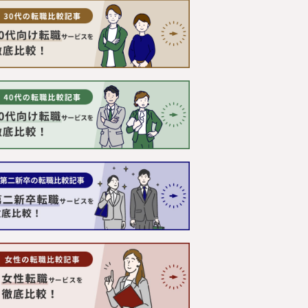
目線で調査・研究をした情報
新規事業、人的資本経営／リ
つてないものを創る「挑戦
みらいワークス総合研究所に
れ自身も「挑戦者」である必
者」であり続け、企画する内
年先、20年先を見据えた、読
たいと考えています。