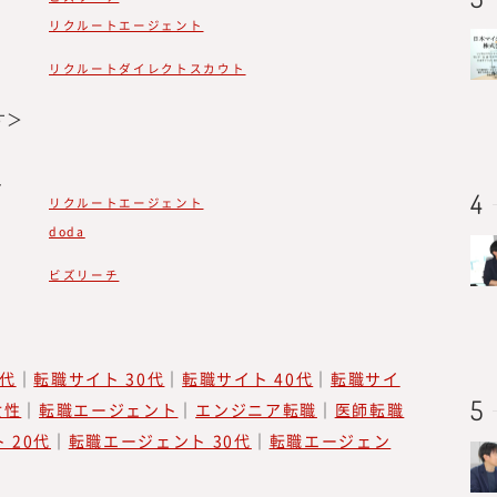
リクルートエージェント
リクルートダイレクトスカウト
所長メッセージ
す＞
ス
リクルートエージェント
『みらいワークス総合研究所』を運営
doda
は、「日本のみらいの為に挑戦する人
「プロフェッショナル人材が挑戦する
ビズリーチ
ビジョンに掲げ、人生100年時代に
「独立、起業、副業、正社員」といっ
的に縛られない挑戦の機会提供とその
0代
｜
転職サイト 30代
｜
転職サイト 40代
｜
転職サイ
を展開しています。
女性
｜
転職エージェント
｜
エンジニア転職
｜
医師転職
2022年7月に、プロフェッショナル
 20代
｜
転職エージェント 30代
｜
転職エージェン
る調査・研究機関『みらいワークス総
ィア『CAREER Knock 』にて、