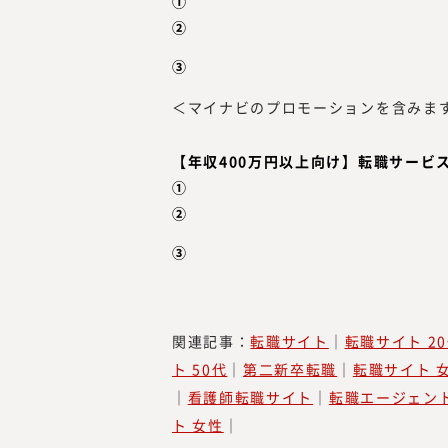
①
②
③
＜マイナビのプロモーションを含みま
【年収400万円以上向け】転職サービ
①
②
③
関連記事：
転職サイト
｜
転職サイト 2
ト 50代
｜
第二新卒転職
｜
転職サイト 
｜
看護師転職サイト
｜
転職エージェント
ト 女性
｜