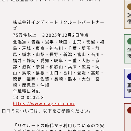
い情報を提供するのではなく、読者の
。
を提供する必要があります。
読者は、新しい働き方を実践したり、
株式会社インディードリクルートパートナー
スキリング、サステナビリティ等、か
ズ
者」です。
75万件以上 ※2025年12月2日時点
つまり、読者の目線で活動するには、
北海道・青森・岩手・秋田・山形・宮城・福
携わる編集者、記者、執筆者、われわ
島・茨城・東京・神奈川・千葉・埼玉・群
要があります。われわれ自身も「挑戦
馬・栃木・山梨・長野・新潟・富山・石川・
福井・静岡・愛知・岐阜・三重・大阪・京
容、集める情報、発信する情報と、10
都・滋賀・奈良・和歌山・兵庫・広島・岡
者のために役立つ情報を発信していき
山・鳥取・島根・山口・香川・愛媛・高知・
徳島・福岡・佐賀・長崎・熊本・大分・宮
崎・鹿児島・沖縄
全職種に対応
13-ユ-010258
https://www.r-agent.com/
・口コミについては、以下をご参照ください。
「リクルートの時代から利用しているので安