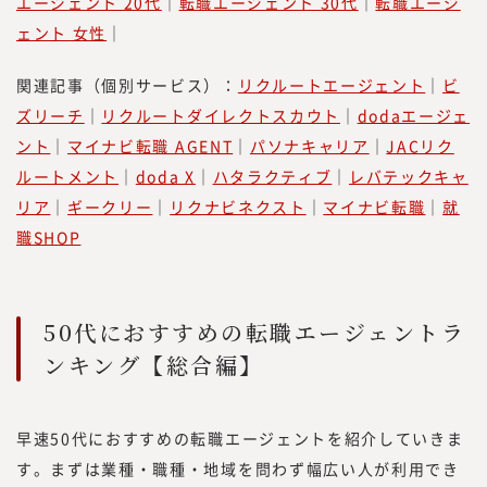
エージェント 20代
｜
転職エージェント 30代
｜
転職エージ
ェント 女性
｜
関連記事（個別サービス）：
リクルートエージェント
｜
ビ
ズリーチ
｜
リクルートダイレクトスカウト
｜
dodaエージェ
ント
｜
マイナビ転職 AGENT
｜
パソナキャリア
｜
JACリク
ルートメント
｜
doda X
｜
ハタラクティブ
｜
レバテックキャ
リア
｜
ギークリー
｜
リクナビネクスト
｜
マイナビ転職
｜
就
職SHOP
50代におすすめの転職エージェントラ
ンキング【総合編】
早速50代におすすめの転職エージェントを紹介していきま
す。まずは業種・職種・地域を問わず幅広い人が利用でき