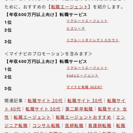
必要とされる情報」を提供していきたいと思
ために、おすすめの【
転職エージェント
】を紹介します。
っております。
【年収600万円以上向け】転職サービス
「本当に必要とされる情報」を提供するため
リクルートエージェント
1位
には、われわれが欲しい情報を提供するので
ビズリーチ
2位
はなく、読者の目線で調査・研究をした情報
を提供する必要があります。
リクルートダイレクトスカウト
3位
読者は、新しい働き方を実践したり、新規事
＜マイナビのプロモーションを含みます＞
業、人的資本経営／リスキリング、サステナ
【年収400万円以上向け】転職サービス
ビリティ等、かつてないものを創る「挑戦
リクルートエージェント
1位
者」です。
dodaエージェント
2位
つまり、読者の目線で活動するには、みらい
ワークス総合研究所に携わる編集者、記者、
マイナビ転職 AGENT
3位
執筆者、われわれ自身も「挑戦者」である必
要があります。われわれ自身も「挑戦者」で
関連記事：
転職サイト 20代
｜
転職サイト 30代
｜
転職サイ
あり続け、企画する内容、集める情報、発信
ト 40代
｜
転職サイト 50代
｜
第二新卒転職
｜
転職サイト 女
する情報と、10年先、20年先を見据えた、
性
｜
転職エージェント
｜
転職エージェントおすすめ
｜
エン
読者のために役立つ情報を発信していきたい
ジニア転職
｜
コンサル転職
｜
医師転職
｜
看護師転職
｜
転職
と考えています。