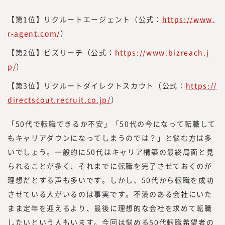
中で、企業の経営者や人事部、事業部の方よ
り「これらのノウハウや事例をもっと知りた
【第1位】リクルートエージェント（公式：
https://www.
い」といった声を多くいただく機会が増えま
r-agent.com/
）
した。
【第2位】ビズリーチ（公式：
https://www.bizreach.j
また、昨今、オープンイノベーションやリス
キリングに関するお問い合わせや引き合いも
p/
）
増えていることから、このたび、『みらいワ
【第3位】リクルートダイレクトスカウト（公式：
https://
ークス総合研究所』にて、外部人材活用や新
directscout.recruit.co.jp/
）
規事業、人的資本経営／リスキリング、サス
テナビリティに関する調査・研究、情報を提
「50代で転職できるか不安」「50代の今になって転職して
供していく事としました。
もキャリアダウンになってしまうのでは？」と悩む方は多
現在、みらいワークスに登録いただいている
いでしょう。一般的に50代はキャリア構築の最終局面と見
プロフェッショナル人材は8万名を越えまし
られることが多く、それまでに転職を完了させておくのが
た。国内最大級のプロフェッショナル人材の
ためのプラットフォームとして、多くのプロ
理想だとする声も多いです。しかし、50代から転職を成功
フェッショナル人材の働き方や、企業でのプ
させている人がいるのは事実です。不満のある会社にいた
ロフェッショナル人材の採用・活用を見てき
まま定年を迎えるより、最後に理想的な会社を求めて転職
た知見をもって、フラットな目線で「本当に
したいという人もいます。今回は悩める50代転職希望者の