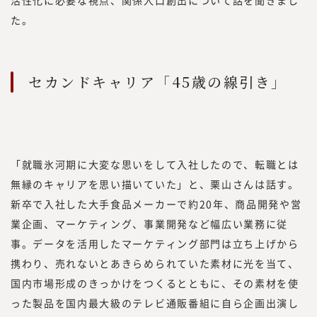
同時に、フリーランスや副業といった外部プ
た。
ロフェッショナル人材を活用する企業につい
ての調査・研究も行い、情報を提供していく
中で、企業の経営者や人事部、事業部の方よ
セカンドキャリア「45歳の線引き」
り「これらのノウハウや事例をもっと知りた
い」といった声を多くいただく機会が増えま
した。
また、昨今、オープンイノベーションやリス
キリングに関するお問い合わせや引き合いも
「就職氷河期に大変な思いをして入社したので、転職とは
増えていることから、このたび、『みらいワ
無縁のキャリアを思い描いていた」と、栗山さんは話す。
ークス総合研究所』にて、外部人材活用や新
新卒で入社した大手食品メーカーで約20年、商品開発や営
規事業、人的資本経営／リスキリング、サス
業企画、マーケティング、事業開発など幅広い業務に従
テナビリティに関する調査・研究、情報を提
供していく事としました。
事。データを活用したマーケティング部門は立ち上げから
現在、みらいワークスに登録いただいている
携わり、売れないとあきらめられていた素材に光を当て、
プロフェッショナル人材は8万名を越えまし
国内市場形成のきっかけをつくるとともに、その素材を使
た。国内最大級のプロフェッショナル人材の
った製品を国内最大級のテレビ通販番組に自ら企画出演し
ためのプラットフォームとして、多くのプロ