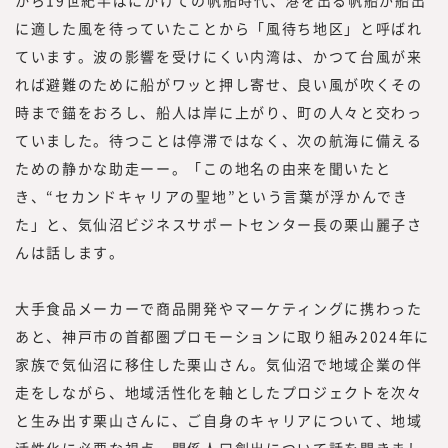
証グロース）上場を果たす。
に適した風を待っていたことから「風待ち地区」と呼ばれ
ています。波の影響を受けにくい内湾は、かつて台風が来
『みらいワークス総合研究所』を運営する株
れば避難のために船がワッと押し寄せ、良い風が吹くその
式会社みらいワークスは、「日本のみらいの
為に挑戦する人を増やす」をミッション、
時まで錨をおろし、船人は岸に上がり、町の人々と交わっ
「プロフェッショナル人材が挑戦するエコシ
ていました。待つことは停滞ではなく、次の航海に備える
ステムを創造する」をビジョンに掲げ、人生
ための静かな助走ーー。「この地名の由来を聞いたと
100年時代に、プロフェッショナル人材が、
き、“セカンドキャリアの聖地”という言葉が浮かんでき
「独立、起業、副業、正社員」といった働き
た」と、気仙沼ビジネスサポートセンター長の栗山麗子さ
方や働く場所、働く目的に縛られない挑戦の
んは話します。
機会提供とその挑戦の支援を行うための事業
を展開しています。
大手食品メーカーで商品開発やマーケティングに携わった
2022年7月に、プロフェッショナル人材の働
あと、神戸市の首都圏プロモーションに取り組み2024年に
き方やキャリアに関する調査・研究機関『み
らいワークス総合研究所』を立ち上げ、メデ
家族で気仙沼に移住した栗山さん。気仙沼で地域企業の伴
ィア『CAREER Knock 』にて、プロフェッ
走をしながら、地域活性化を軸としたプロジェクトを次々
ショナル人材の働き方やキャリア形成につい
と生み出す栗山さんに、ご自身のキャリアについて、地域
ての情報を提供してきました。
活性化に必要な視点、関係人口創出について話を聞きまし