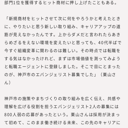
部門1位を獲得するヒット商材に押し上げたこともある。
フェッショナル人材の働き方や、企業でのプ
ロフェッショナル人材の採用・活用を見てき
「新規商材をヒットさせて次に何をやろうかと考えたとき
た知見をもって、フラットな目線で「本当に
に、やりたいと思う新しい取り組み、キャリアアップの道
必要とされる情報」を提供していきたいと思
筋が見えなかったんです。上からダメだと言われたらあき
っております。
「本当に必要とされる情報」を提供するため
らめざるをえない環境を変えたいと思っても、40代半ばで
には、われわれが欲しい情報を提供するので
今すぐ組織変革に関わるのは難しい。その時点では転職を
はなく、読者の目線で調査・研究をした情報
する気はなかったけれど、まずは市場価値を測ってみよう
を提供する必要があります。
と転職エージェントに登録しました。そこで目にとまった
読者は、新しい働き方を実践したり、新規事
のが、神戸市のエバンジェリスト募集でした」（栗山さ
業、人的資本経営／リスキリング、サステナ
ん）
ビリティ等、かつてないものを創る「挑戦
者」です。
神戸市の施策やまちづくりの取り組みを広く伝え、共感や
つまり、読者の目線で活動するには、みらい
理解を広げる役割を担うエバンジェリスト2人の募集には
ワークス総合研究所に携わる編集者、記者、
執筆者、われわれ自身も「挑戦者」である必
800人弱の応募があったという。栗山さんは採用が決まっ
要があります。われわれ自身も「挑戦者」で
て初めて、このまま働き続ける未来、この先のキャリアに