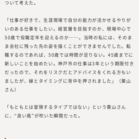
あり続け、企画する内容、集める情報、発信
ついて考えた。
する情報と、10年先、20年先を見据えた、
読者のために役立つ情報を発信していきたい
「仕事が好きで、生涯現場で自分の能力が活かせるやりが
と考えています。
いのある仕事をしたい。経営層を目指すのか、現場中心で
50歳で役職定年を迎えるのか……。当時の私には、そのま
ま会社に残った先の姿を描くことができませんでした。転
職するのであれば、50歳では時間が足りない。45歳までに
新しいことを始めたい。神戸市の仕事は3年という期限付き
だったので、それをリスクだとアドバイスをくれる方もい
ましたが、縁とタイミングに背中を押されました」（栗山
さん）
「もともとは冒険するタイプではない」という栗山さん
に、“良い風”が吹いた瞬間だった。