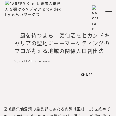
所長メッセージ
「風を待つまち」気仙沼をセカンドキ
ャリアの聖地にーーマーケティングの
プロが考える地域の関係人口創出法
みらいワークス総合研究所 所長
2025.10.7
Interview
岡本 祥治
Nagaharu Okamoto
SHARE
1976年生まれ、慶應義塾大学理工学部
卒。アクセンチュア、ベンチャー企業を
経て、47都道府県を旅する過程で「日本
を元気にしたいという思いが強くなり、
起業を決意。2012年、みらいワークスを
宮城県気仙沼湾の最奥部にあたる内湾地区は、15世紀半ば
設立し、2017年に東証マザーズ（現・東
から19世紀半ばにかけての帆船時代、港を出る帆船が船出