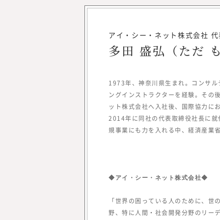
アイ・シー・ネット株式会社 
多田 盛弘（ただ 
1973年、神奈川県生まれ。コンサ
ングインストラクターを経験。その後
ット株式会社へ入社後、国際協力にお
2014年に同社の代表取締役社長に
みらいワークス総合研究
規事業にも力を入れる中、経済産業省
岡本 祥治
Nagaharu Okamo
1976年生まれ、慶應義塾
卒。アクセンチュア、ベン
◆アイ・シー・ネット株式会社◆
経て、47都道府県を旅する
を元気にしたいという思い
「世界の困っている人のために、世
起業を決意。2012年、み
野、特に人間・社会開発分野のリーデ
を設立し、2017年に東証