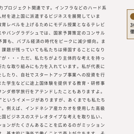
協力プロジェクト関連です。インフラなどのハード系
人材を途上国に派遣するビジネスを展開していま
教育レベルを上げるためにモデル授業となるテレビ
スやバングラデシュでは、国家予算策定のコンサル
A予算も、バブル経済の時代をピークに減少傾向。ま
、課題が残っていても私たちは帰国することになり
すが・・・ただ、私たちがより主体的な考えを持っ
新たな取り組みにも力を入れています。私が代表に
をしたり、自社でスタートアップ事業への投資を行
また学生などに途上国体験を提供する教育・研修事
ワンダ修学旅行をアテンドしたこともありますよ。
ー”というイメージがありますが、あくまでも私たち
す。例えば、インドネシア産カカオを使用した高級
上国ビジネスのステレオタイプな考えを取り払い、
ションがたくさんあることを広めるのがミッション
は、基本的に海外で働くことで売上が立ちます。そ