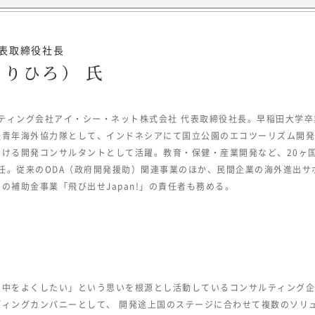
代表取締役社長
所長メッセージ
もりひろ） 氏
ルティング会社アイ・シー・ネット株式会社 代表取締役社長。早稲田大学
青年海外協力隊として、インドネシアにて国立公園のエコツーリズム開発に
『みらいワークス総合研究所』を運営
ける開発コンサルタントとして活躍。教育・保健・産業開発など、20ヶ
は、「日本のみらいの為に挑戦する人
就任。従来のODA（政府開発援助）関連事業のほか、民間企業の海外進出
所 所長
「プロフェッショナル人材が挑戦する
の補助金事業「飛び出せJapan!」の責任者も務める。
ビジョンに掲げ、人生100年時代に
to
「独立、起業、副業、正社員」といっ
大学理工学部
的に縛られない挑戦の機会提供とその
チャー企業を
を展開しています。
過程で「日本
2022年7月に、プロフェッショナル
が強くなり、
る調査・研究機関『みらいワークス総
の中をよくしたい」という思いを根源とし活動しているコンサルティング企
らいワークス
ィア『CAREER Knock 』にて、
ィングカンパニーとして、 開発途上国のステージに合わせて複数のソリュ
マザーズ