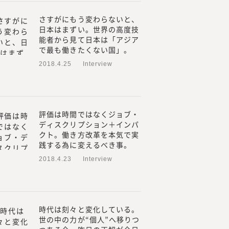
目線で調査・研究をした情報
さすがにもう変わらないと、
日本はまずい。世界の高度技
新規事業、人的資本経営／リ
能者から見て日本は「アジア
つてないものを創る「挑戦
で最も働きたくない国」。
2018.4.25
Interview
みらいワークス総合研究所に
れ自身も「挑戦者」である必
者」であり続け、企画する内
年先、20年先を見据えた、読
評価は時間ではなくジョブ・
たいと考えています。
ディスクリプション＋インパ
クト。働き方改革を本気で実
践する為に変えるべき事。
2018.4.23
Interview
時代は刻々と変化している。
世の中の力が“個人”へ移りつ