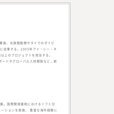
卒業後、水族館勤務やタイでのダイビ
従事する。2005年アイ・シー・ネ
する株式会社みらいワークス
国以上のプロジェクトを担当する。
を増やす」をミッション、
サポートやグローバル人材開発など、新
エコシステムを創造する」を
、プロフェッショナル人材が、
た働き方や働く場所、働く目
挑戦の支援を行うための事業
人材の働き方やキャリアに関す
合研究所』を立ち上げ、メデ
業。国際開発援助におけるソフト分
プロフェッショナル人材の働き方や
ーションを実施、 豊富な海外経験に