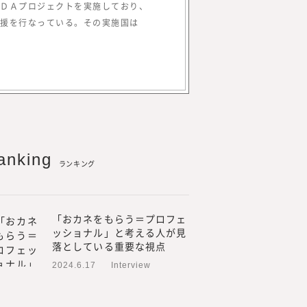
てきました。
ＤＡプロジェクトを実施しており、
外部プロフェッショナル人材
援を行なっている。その実施国は
も行い、情報を提供していく
の方より「これらのノウハウ
を多くいただく機会が増えま
やリスキリングに関するお問
から、このたび、『みらいワ
用や新規事業、人的資本経営
関する調査・研究、情報を提
anking
ランキング
ているプロフェッショナル人
のプロフェッショナル人材のた
「おカネをもらう＝プロフェ
プロフェッショナル人材の働
ッショナル」と考える人が見
人材の採用・活用を見てきた
落としている重要な視点
当に必要とされる情報」を提
2024.6.17
Interview
るためには、われわれが欲し