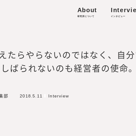
港区虎ノ門4-1-13 Prime Terrace KAMIYACHO 2F
About
Intervi
人材の働き方・キャリア形成に関する研究
研究所について
インタビュー
的資本経営／リスキリング、外部人材活用、サステナビ
収集
えたらやらないのではなく、自分
-works.co.jp
にしばられないのも経営者の使命
ミッション・ビジョン
編集部
2018.5.11
Interview