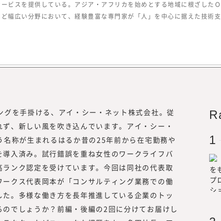
キャリア形成についての情報を提供し
サービスを提供している。アジア・アフリカを始めとする地域に根ざしたＯ
を果たす。
同時に、フリーランスや副業といった
など幅広い分野において、経験豊富な専門家が「人」を中心に据えた技術支
を活用する企業についての調査・研究
中で、企業の経営者や人事部、事業部
や事例をもっと知りたい」といった声
した。
また、昨今、オープンイノベーション
い合わせや引き合いも増えていること
ークス総合研究所』にて、外部人材活
ィングを手掛ける、アイ・シー・ネット株式会社。従
／リスキリング、サステナビリティに
R
供していく事としました。
れず、新しい風を吹き込んでいます。アイ・シー・
現在、みらいワークスに登録いただい
う名称が生まれるはるか昔の25年前から在宅勤務や
材は8万名を越えました。国内最大級
を導入済み。試行錯誤を重ね女性のワークライフバ
めのプラットフォームとして、多くの
高ランク認定を受けています。今回は同社の代表取
き方や、企業でのプロフェッショナル
ワークス代表岡本が「コンサルティング業務での働
知見をもって、フラットな目線で「本
した。多様な働き方を長年推進している企業のトッ
供していきたいと思っております。
るのでしょうか？前編・後編の2回に分けてお届けし
「本当に必要とされる情報」を提供す