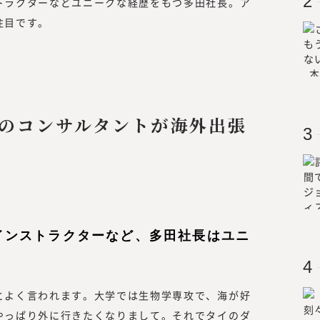
トラクターなどユニークな経歴をもつ多田社長。ア
い情報を提供するのではなく、読者の
注目です。
を提供する必要があります。
読者は、新しい働き方を実践したり、
スキリング、サステナビリティ等、か
者」です。
つまり、読者の目線で活動するには、
携わる編集者、記者、執筆者、われわ
くのコンサルタントが海外出張
要があります。われわれ自身も「挑戦
容、集める情報、発信する情報と、10
者のために役立つ情報を発信していき
インストラクターなど、多田社長はユニ
とよく言われます。大学では生物学専攻で、海が好
やっぱり外に行きたくなりまして。それでタイのダ