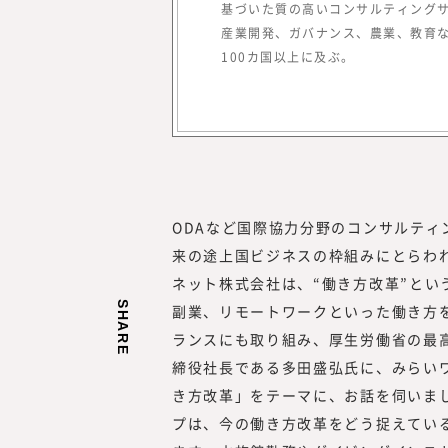
基づいた質の高いコンサルティング
（現・東証グロース）上場
産業開発、ガバナンス、農業、教育
100カ国以上に及ぶ。
ODAなど国際協力分野のコンサルテ
来の途上国ビジネスの枠組みにとらわ
ネット株式会社は、“働き方改革”とい
SHARE
副業、リモートワークといった働き方
ランスにも取り組み、厚生労働省の最
締役社長である多田盛弘氏に、みらい
き方改革」をテーマに、お話を伺いま
プは、今の働き方改革をどう捉えてい