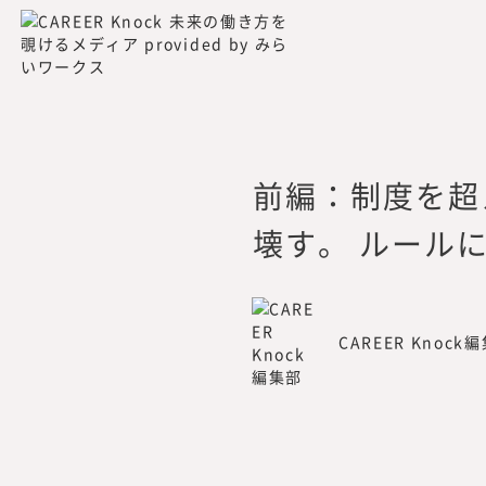
所在地：
〒105-0001 東京都
活動内容：
プロフェッショナル
企業の新規事業や人
各種調査分析・情報
出版・広報
前編：制度を超
連絡先：
mirai_inst@mirai
壊す。 ルール
CAREER Knock