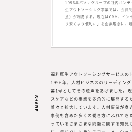
1996年パソナグループの社内ベン
（現・東証グロース）上場
生アウトソーシング事業では、会員制の
点）が利用する。現在はCRM、イン
り安くより便利に」を企業理念に、新
福利厚生アウトソーシングサービスの
1996年、人材ビジネスのリーディン
第1号としてその産声をあげました。現
SHARE
スケアなどの事業を多角的に展開する
着々と拡大しています。人材事業が身
事例も含めた多くの働き方にふれてき
っているさまざまな問題に関する知見
に、デジタルトランスフォーメーショ