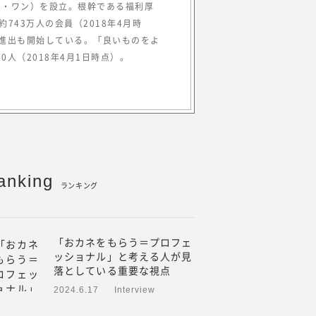
てきました。
ト・ワン）を設立。根幹である福利厚
外部プロフェッショナル人材
743万人の会員（2018年4月時
も行い、情報を提供していく
外進出も開始している。「良いものをよ
の方より「これらのノウハウ
人（2018年4月1日時点）。
を多くいただく機会が増えま
やリスキリングに関するお問
から、このたび、『みらいワ
用や新規事業、人的資本経営
関する調査・研究、情報を提
anking
ランキング
ているプロフェッショナル人
のプロフェッショナル人材のた
プロフェッショナル人材の働
「おカネをもらう＝プロフェ
人材の採用・活用を見てきた
ッショナル」と考える人が見
当に必要とされる情報」を提
落としている重要な視点
2024.6.17
Interview
るためには、われわれが欲し