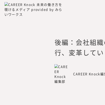
所在地：
〒105-0001 東京都
活動内容：
プロフェッショナル
企業の新規事業や人
各種調査分析・情報
出版・広報
後編：会社組織
連絡先：
mirai_inst@mirai
行、変革してい
CAREER Knock