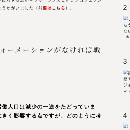
い情報を提供するのではなく、読者の
をうかがいました（
前編はこちら
）。
を提供する必要があります。
読者は、新しい働き方を実践したり、
スキリング、サステナビリティ等、か
者」です。
つまり、読者の目線で活動するには、
携わる編集者、記者、執筆者、われわ
ォーメーションがなければ戦
要があります。われわれ自身も「挑戦
感
容、集める情報、発信する情報と、10
者のために役立つ情報を発信していき
労働人口は減少の一途をたどっていま
大きく影響する点ですが、どのように考