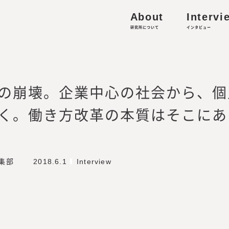
港区虎ノ門4-1-13 Prime Terrace KAMIYACHO 2F
About
Intervi
人材の働き方・キャリア形成に関する研究
研究所について
インタビュー
的資本経営／リスキリング、外部人材活用、サステナビ
収集
の崩壊。企業中心の社会から、個
-works.co.jp
く。働き方改革の本質はそこにあ
ミッション・ビジョン
編集部
2018.6.1
Interview