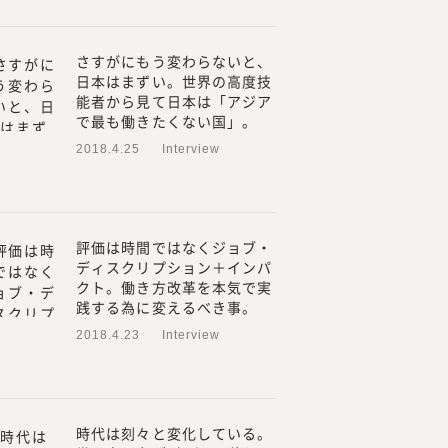
目線で調査・研究をした情報
新規事業、人的資本経営／リ
さすがにもう変わらないと、
日本はまずい。世界の高度技
つてないものを創る「挑戦
能者から見て日本は「アジア
で最も働きたくない国」。
みらいワークス総合研究所に
2018.4.25
Interview
れ自身も「挑戦者」である必
者」であり続け、企画する内
年先、20年先を見据えた、読
たいと考えています。
評価は時間ではなくジョブ・
ディスクリプション＋インパ
クト。働き方改革を本気で実
践する為に変えるべき事。
2018.4.23
Interview
時代は刻々と変化している。