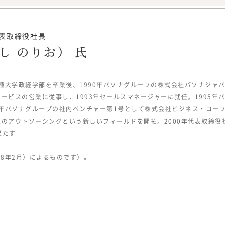
代表取締役社長
所長メッセージ
し のりお） 氏
拓殖大学政経学部を卒業後、1990年パソナグループの株式会社パソナジャ
ービスの営業に従事し、1993年セールスマネージャーに就任。1995年
『みらいワークス総合研究所』を運営
6年パソナグループの社内ベンチャー第1号として株式会社ビジネス・コー
は、「日本のみらいの為に挑戦する人
のアウトソーシングという新しいフィールドを開拓。2000年代表取締役社
所 所長
「プロフェッショナル人材が挑戦する
果たす
ビジョンに掲げ、人生100年時代に
to
「独立、起業、副業、正社員」といっ
18年2月）によるものです）。
大学理工学部
的に縛られない挑戦の機会提供とその
チャー企業を
を展開しています。
過程で「日本
2022年7月に、プロフェッショナル
が強くなり、
る調査・研究機関『みらいワークス総
らいワークス
ィア『CAREER Knock 』にて、
マザーズ