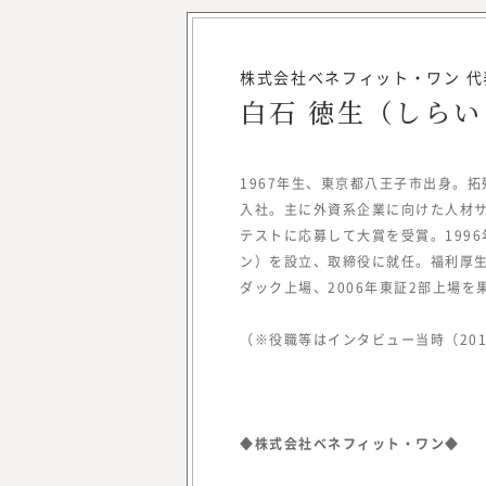
株式会社ベネフィット・ワン 
白石 徳生（しらい
1967年生、東京都八王子市出身。
入社。主に外資系企業に向けた人材サ
テストに応募して大賞を受賞。199
ン）を設立、取締役に就任。福利厚生
みらいワークス総合研究
ダック上場、2006年東証2部上場を
岡本 祥治
Nagaharu Okamo
（※役職等はインタビュー当時（20
1976年生まれ、慶應義塾
卒。アクセンチュア、ベン
経て、47都道府県を旅する
を元気にしたいという思い
◆株式会社ベネフィット・ワン◆
起業を決意。2012年、み
を設立し、2017年に東証