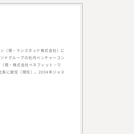
パン（現・ランスタッド株式会社）に
パソナグループの社内ベンチャーコン
する株式会社みらいワークス
プ（現・株式会社ベネフィット・ワ
を増やす」をミッション、
長に就任（現任）。2004年ジャス
エコシステムを創造する」を
、プロフェッショナル人材が、
た働き方や働く場所、働く目
挑戦の支援を行うための事業
人材の働き方やキャリアに関す
合研究所』を立ち上げ、メデ
プロフェッショナル人材の働き方や