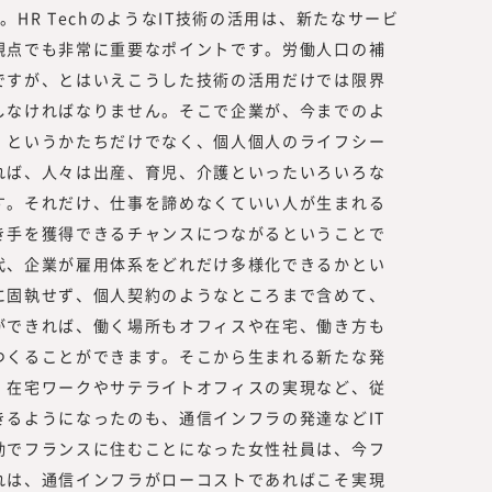
HR TechのようなIT技術の活用は、新たなサービ
観点でも非常に重要なポイントです。労働人口の補
ですが、とはいえこうした技術の活用だけでは限界
しなければなりません。そこで企業が、今までのよ
」というかたちだけでなく、個人個人のライフシー
れば、人々は出産、育児、介護といったいろいろな
す。それだけ、仕事を諦めなくていい人が生まれる
き手を獲得できるチャンスにつながるということで
代、企業が雇用体系をどれだけ多様化できるかとい
に固執せず、個人契約のようなところまで含めて、
ができれば、働く場所もオフィスや在宅、働き方も
つくることができます。そこから生まれる新たな発
。在宅ワークやサテライトオフィスの実現など、従
るようになったのも、通信インフラの発達などIT
勤でフランスに住むことになった女性社員は、今フ
れは、通信インフラがローコストであればこそ実現