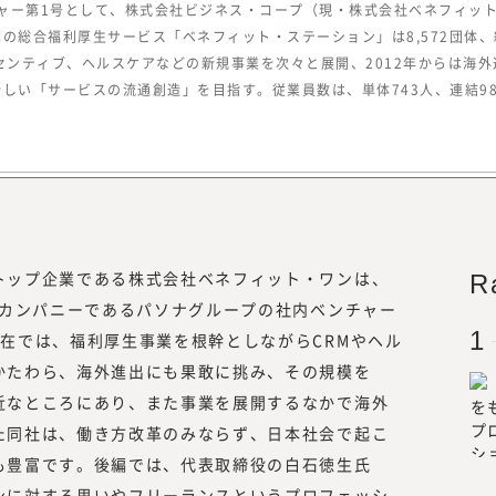
キャリア形成についての情報を提供し
チャー第1号として、株式会社ビジネス・コープ（現・株式会社ベネフィッ
を果たす。
同時に、フリーランスや副業といった
総合福利厚生サービス「ベネフィット・ステーション」は8,572団体、約
を活用する企業についての調査・研究
センティブ、ヘルスケアなどの新規事業を次々と展開、2012年からは海
中で、企業の経営者や人事部、事業部
しい「サービスの流通創造」を目指す。従業員数は、単体743人、連結980
や事例をもっと知りたい」といった声
した。
また、昨今、オープンイノベーション
い合わせや引き合いも増えていること
ークス総合研究所』にて、外部人材活
／リスキリング、サステナビリティに
トップ企業である株式会社ベネフィット・ワンは、
R
供していく事としました。
グカンパニーであるパソナグループの社内ベンチャー
現在、みらいワークスに登録いただい
材は8万名を越えました。国内最大級
在では、福利厚生事業を根幹としながらCRMやヘル
めのプラットフォームとして、多くの
かたわら、海外進出にも果敢に挑み、その規模を
き方や、企業でのプロフェッショナル
近なところにあり、また事業を展開するなかで海外
知見をもって、フラットな目線で「本
た同社は、働き方改革のみならず、日本社会で起こ
供していきたいと思っております。
も豊富です。後編では、代表取締役の白石徳生氏
「本当に必要とされる情報」を提供す
ンに対する思いやフリーランスというプロフェッシ