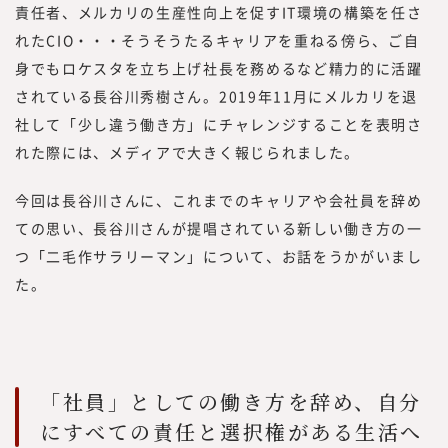
責任者、メルカリの生産性向上を促すIT環境の構築を任さ
り「これらのノウハウや事例をもっと知りた
い」といった声を多くいただく機会が増えま
れたCIO・・・そうそうたるキャリアを重ねる傍ら、ご自
した。
身でもロケスタを立ち上げ社長を務めるなど精力的に活躍
また、昨今、オープンイノベーションやリス
されている長谷川秀樹さん。2019年11月にメルカリを退
キリングに関するお問い合わせや引き合いも
社して「少し違う働き方」にチャレンジすることを表明さ
増えていることから、このたび、『みらいワ
れた際には、メディアで大きく報じられました。
ークス総合研究所』にて、外部人材活用や新
規事業、人的資本経営／リスキリング、サス
今回は長谷川さんに、これまでのキャリアや会社員を辞め
テナビリティに関する調査・研究、情報を提
ての思い、長谷川さんが提唱されている新しい働き方の一
供していく事としました。
つ「二毛作サラリーマン」について、お話をうかがいまし
現在、みらいワークスに登録いただいている
た。
プロフェッショナル人材は8万名を越えまし
た。国内最大級のプロフェッショナル人材の
ためのプラットフォームとして、多くのプロ
フェッショナル人材の働き方や、企業でのプ
ロフェッショナル人材の採用・活用を見てき
「社員」としての働き方を辞め、自分
た知見をもって、フラットな目線で「本当に
にすべての責任と選択権がある生活へ
必要とされる情報」を提供していきたいと思