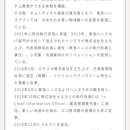
テム開発ができる体制を構築。
その後、オムニチャネル推進の責任者となり、東急ハン
ズアプリでは、次世代のお買い物体験への変革を推進し
ている。
2011年に同社執行役員に昇進。2013年、東急ハンズの
みらいワークス総合研究所 所長
IT部門が分社して設立されたハンズラボ株式会社を立ち
岡本 祥治
上げ、代表取締役社長に就任（東急ハンズの執行役員と
Nagaharu Okamoto
兼任）。小売業・流通業向けのソリューションを提供し
1976年生まれ、慶應義塾大学理工学部
ている。
卒。アクセンチュア、ベンチャー企業を
2018年5月、ロケスタ株式会社を立ち上げ、代表取締役
経て、47都道府県を旅する過程で「日本
社長に就任（現職）。リテイル×テクノロジーに特化し
を元気にしたいという思いが強くなり、
た事業に従事。
起業を決意。2012年、みらいワークスを
2018年9月に東急ハンズおよびハンズラボの職を辞し、
設立し、2017年に東証マザーズ（現・東
2018年10月に株式会社メルカリの執行役員CIO（＝
証グロース）上場を果たす。
Chief Information Officer／最高情報責任者）に就
任。新しい流通の仕組み、エコ経済圏の発展のために従
事。
『みらいワークス総合研究所』を運営する株
2019年11月にメルカリを退社。
式会社みらいワークスは、「日本のみらいの