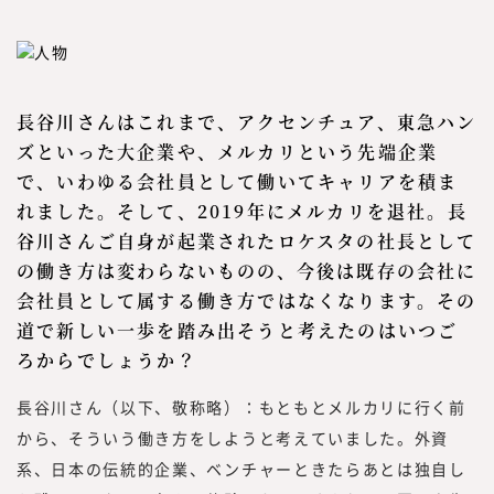
っております。
「本当に必要とされる情報」を提供するため
には、われわれが欲しい情報を提供するので
はなく、読者の目線で調査・研究をした情報
長谷川さんはこれまで、アクセンチュア、東急ハン
を提供する必要があります。
ズといった大企業や、メルカリという先端企業
読者は、新しい働き方を実践したり、新規事
で、いわゆる会社員として働いてキャリアを積ま
業、人的資本経営／リスキリング、サステナ
れました。そして、2019年にメルカリを退社。長
ビリティ等、かつてないものを創る「挑戦
谷川さんご自身が起業されたロケスタの社長として
者」です。
の働き方は変わらないものの、今後は既存の会社に
つまり、読者の目線で活動するには、みらい
会社員として属する働き方ではなくなります。その
ワークス総合研究所に携わる編集者、記者、
執筆者、われわれ自身も「挑戦者」である必
道で新しい一歩を踏み出そうと考えたのはいつご
要があります。われわれ自身も「挑戦者」で
ろからでしょうか？
あり続け、企画する内容、集める情報、発信
長谷川さん（以下、敬称略）：もともとメルカリに行く前
する情報と、10年先、20年先を見据えた、
から、そういう働き方をしようと考えていました。外資
読者のために役立つ情報を発信していきたい
と考えています。
系、日本の伝統的企業、ベンチャーときたらあとは独自し