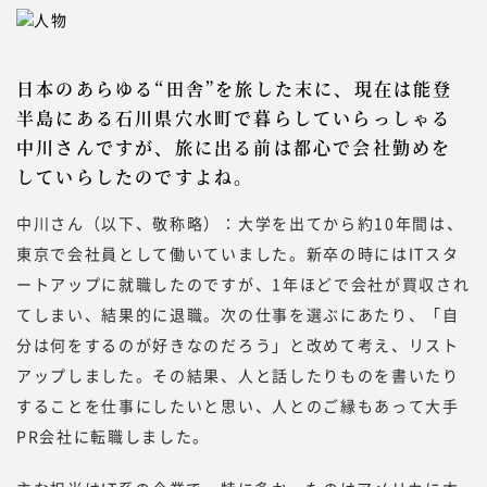
「本当に必要とされる情報」を提供するため
には、われわれが欲しい情報を提供するので
はなく、読者の目線で調査・研究をした情報
日本のあらゆる“田舎”を旅した末に、現在は能登
を提供する必要があります。
半島にある石川県穴水町で暮らしていらっしゃる
読者は、新しい働き方を実践したり、新規事
中川さんですが、旅に出る前は都心で会社勤めを
業、人的資本経営／リスキリング、サステナ
していらしたのですよね。
ビリティ等、かつてないものを創る「挑戦
者」です。
中川さん（以下、敬称略）：大学を出てから約10年間は、
つまり、読者の目線で活動するには、みらい
東京で会社員として働いていました。新卒の時にはITスタ
ワークス総合研究所に携わる編集者、記者、
ートアップに就職したのですが、1年ほどで会社が買収され
執筆者、われわれ自身も「挑戦者」である必
要があります。われわれ自身も「挑戦者」で
てしまい、結果的に退職。次の仕事を選ぶにあたり、「自
あり続け、企画する内容、集める情報、発信
分は何をするのが好きなのだろう」と改めて考え、リスト
する情報と、10年先、20年先を見据えた、
アップしました。その結果、人と話したりものを書いたり
読者のために役立つ情報を発信していきたい
することを仕事にしたいと思い、人とのご縁もあって大手
と考えています。
PR会社に転職しました。