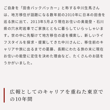
い」といった声を多くいただく機会が増えま
した。
ご自身を「田舎バックパッカー」と称する中川生馬さん
また、昨今、オープンイノベーションやリス
は、地方移住が話題になる数年前の2010年に日本の田舎を
キリングに関するお問い合わせや引き合いも
巡る旅に出て、2013年5月より現在お住いの奥能登・石川
増えていることから、このたび、『みらいワ
県の穴水町岩車でご家族とともに暮らしていらっしゃいま
ークス総合研究所』にて、外部人材活用や新
す。世の中に先駆けて地方移住の道を模索し、新しいライ
規事業、人的資本経営／リスキリング、サス
フスタイルを探求・提案してきた中川さんに、移住前のキ
テナビリティに関する調査・研究、情報を提
ャリアや旅に出るまでの葛藤、長期にわたる旅の末に現在
供していく事としました。
お住いの能登に定住を決めた理由など、たくさんのお話を
現在、みらいワークスに登録いただいている
うかがいました。
プロフェッショナル人材は8万名を越えまし
た。国内最大級のプロフェッショナル人材の
ためのプラットフォームとして、多くのプロ
フェッショナル人材の働き方や、企業でのプ
ロフェッショナル人材の採用・活用を見てき
広報としてのキャリアを重ねた東京で
た知見をもって、フラットな目線で「本当に
の10年間
必要とされる情報」を提供していきたいと思
っております。