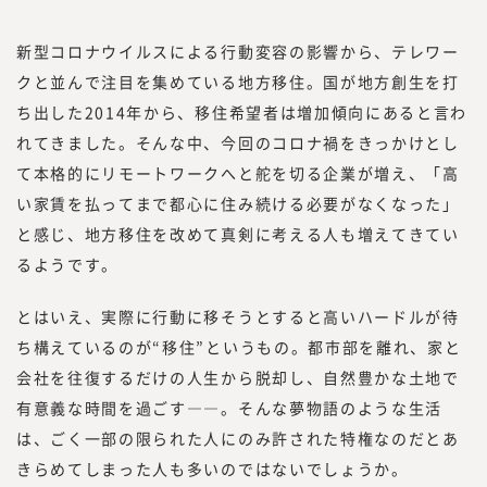
「プロフェッショナル人材が挑戦するエコシ
ステムを創造する」をビジョンに掲げ、人生
新型コロナウイルスによる行動変容の影響から、テレワー
100年時代に、プロフェッショナル人材が、
クと並んで注目を集めている地方移住。国が地方創生を打
「独立、起業、副業、正社員」といった働き
方や働く場所、働く目的に縛られない挑戦の
ち出した2014年から、移住希望者は増加傾向にあると言わ
機会提供とその挑戦の支援を行うための事業
れてきました。そんな中、今回のコロナ禍をきっかけとし
を展開しています。
て本格的にリモートワークへと舵を切る企業が増え、「高
2022年7月に、プロフェッショナル人材の働
い家賃を払ってまで都心に住み続ける必要がなくなった」
き方やキャリアに関する調査・研究機関『み
と感じ、地方移住を改めて真剣に考える人も増えてきてい
らいワークス総合研究所』を立ち上げ、メデ
るようです。
ィア『CAREER Knock 』にて、プロフェッ
ショナル人材の働き方やキャリア形成につい
とはいえ、実際に行動に移そうとすると高いハードルが待
ての情報を提供してきました。
ち構えているのが“移住”というもの。都市部を離れ、家と
同時に、フリーランスや副業といった外部プ
会社を往復するだけの人生から脱却し、自然豊かな土地で
ロフェッショナル人材を活用する企業につい
有意義な時間を過ごす――。そんな夢物語のような生活
ての調査・研究も行い、情報を提供していく
は、ごく一部の限られた人にのみ許された特権なのだとあ
中で、企業の経営者や人事部、事業部の方よ
り「これらのノウハウや事例をもっと知りた
きらめてしまった人も多いのではないでしょうか。