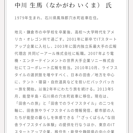
所長メッセージ
中川 生馬（なかがわ いくま） 氏
1979年生まれ、石川県鳳珠郡穴水町岩車在住。
地元・鎌倉市の中学校を卒業後、高校～大学時代をアメ
リカ・オレゴン州で過ごす。2001年に新卒でITスタート
アップ企業に入社し、2003年に国内独立系最大手の広報
代理店 共同ピーアール株式会社に転職。2007年より電
機・エンターテインメントの世界大手企業ソニー株式会
社にてコーポレート広報を担当。2010年10月、ライフス
タイルの選択肢を増やすべく、日本の田舎／地方を中心
に、テント・寝袋・自炊道具などを担いだバックパッカ
ー旅を開始。以後2年半にわたり旅を続ける。2013年5
月、能登半島・石川県の穴水町岩車に移住。現在は、
「田舎への旅」と「田舎でのライフスタイル」の二つを
軸に、田舎旅やライフスタイルの情報発信、都市部の人
たちが能登の暮らしを体感できる「“ざっくばらん”な田
舎ライフスタイル体験」の提供を行なうほか、東京のIT
スタートアップ企業、移住先・能登や静岡県の中小企業