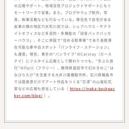
の広報サポート、地域活性プロジェクトサポートにもリ
モートワークで従事。また、ブログやウェブ制作、写
真、執筆活動なども行なっている。移住先で自宅がある
岩車の隣の地区穴水町川尻では、シェアハウス・サテラ
みらいワークス総合研究所 所長
イトオフィスなど多目的・多機能の「田舎バックパッカ
岡本 祥治
ーハウス」、そこに併設で“住める駐車場”であり長期滞
Nagaharu Okamoto
在可能な車中泊スポット「バンライフ・ステーション」
1976年生まれ、慶應義塾大学理工学部
も運営。現在、東京の“バンライフ”のCarstay（カース
卒。アクセンチュア、ベンチャー企業を
テイ）にフルタイム広報として関わりつつも、“手ぶら旅
経て、47都道府県を旅する過程で「日本
行”のflarii（フラリー）、静岡県島田市で幻のきのこ“は
を元気にしたいという思いが強くなり、
なびらたけ”を生産する大井川電機製作所、石川県輪島市
起業を決意。2012年、みらいワークスを
では国産漆だけでアート作品をつくる“芯漆”の山崖松花
設立し、2017年に東証マザーズ（現・東
堂などの広報も担当している（
https://inaka-backpac
証グロース）上場を果たす。
ker.com/blog/
）。
『みらいワークス総合研究所』を運営する株
式会社みらいワークスは、「日本のみらいの
為に挑戦する人を増やす」をミッション、