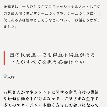
ワークス総合研究所に携わる編集者、記者、
後編では、一人ひとりがプロフェッショナル人材としての
執筆者、われわれ自身も「挑戦者」である必
力を最大限に生かすチームづくりや、チームづくりに不可
要があります。われわれ自身も「挑戦者」で
欠である多様性のとらえ方などについて、お話をうかがい
あり続け、企画する内容、集める情報、発信
ました。
する情報と、10年先、20年先を見据えた、
読者のために役立つ情報を発信していきたい
と考えています。
国の代表選手でも得意不得意がある。
一人がすべてを担う必要はない
石原さんがマネジメントに関する企業向けの講演
や研修活動を手がけるなかで、さまざまな企業で
多くのマネージャーや働く方々にお会いになって