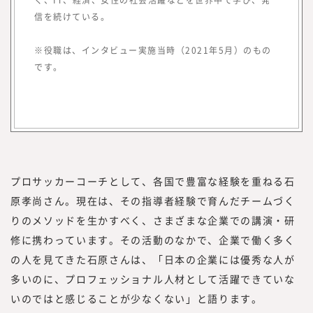
現在、みらいワークスに登録いただいている
信を続けている。
プロフェッショナル人材は8万名を越えまし
た。国内最大級のプロフェッショナル人材の
※役職は、インタビュー実施当時（2021年5月）のもの
ためのプラットフォームとして、多くのプロ
です。
フェッショナル人材の働き方や、企業でのプ
ロフェッショナル人材の採用・活用を見てき
た知見をもって、フラットな目線で「本当に
必要とされる情報」を提供していきたいと思
っております。
「本当に必要とされる情報」を提供するため
には、われわれが欲しい情報を提供するので
プロサッカーコーチとして、各国で豊富な経験を重ねる石
はなく、読者の目線で調査・研究をした情報
原孝尚さん。現在は、その指導者経験で育んだチームづく
を提供する必要があります。
りのメソッドを生かすべく、さまざまな企業での講演・研
読者は、新しい働き方を実践したり、新規事
修に携わっています。その活動のなかで、企業で働く多く
業、人的資本経営／リスキリング、サステナ
の人を見てきた石原さんは、「日本の企業には優秀な人が
ビリティ等、かつてないものを創る「挑戦
多いのに、プロフェッショナル人材として活躍できていな
者」です。
いのではと感じることが少なくない」と語ります。
つまり、読者の目線で活動するには、みらい