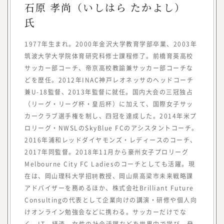
らいワークス総合研究所』を立ち上げ、メデ
石原 孝尚（いしはら たかよし）
ィア『CAREER Knock 』にて、プロフェッ
氏
ショナル人材の働き方やキャリア形成につい
ての情報を提供してきました。
1977年生まれ。2000年金沢大学教育学部卒業、2003年
同時に、フリーランスや副業といった外部プ
筑波大学大学院体育研究科修士課程修了。前橋育英高校
ロフェッショナル人材を活用する企業につい
サッカー部コーチ、帝京高校教諭兼サッカー部コーチな
ての調査・研究も行い、情報を提供していく
どを歴任。2012年INAC神戸レオネッサのヘッドコーチ
中で、企業の経営者や人事部、事業部の方よ
兼U-18監督、2013年監督に就任。国内大会の三冠独占
り「これらのノウハウや事例をもっと知りた
（リーグ・リーグ杯・皇后杯）に加えて、国際女子サッ
い」といった声を多くいただく機会が増えま
カークラブ選手権を制し、四冠を達成した。2014年米プ
した。
ロリーグ・NWSLのSkyBlue FCのアシスタントコーチ。
また、昨今、オープンイノベーションやリス
2016年浦和レッドダイヤモンズ・レディースのコーチ、
キリングに関するお問い合わせや引き合いも
2017年同監督。2018年11月から豪州女子プロリーグ
増えていることから、このたび、『みらいワ
Melbourne City FC Ladiesのコーチとしても活躍。現
在は、岡山理科大学招聘教授、岡山県高梁市未来戦略課
ークス総合研究所』にて、外部人材活用や新
アドバイザーを務めるほか、株式会社Brilliant Future
規事業、人的資本経営／リスキリング、サス
Consultingの代表として企業向けの講演・研修や個人向
テナビリティに関する調査・研究、情報を提
けオンライン勉強会などに携わる。サッカーだけでな
供していく事としました。
く、IT、経済、女性の社会活躍などを世界中で学び、発