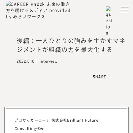
を元気にしたいという思いが強くなり、
起業を決意。2012年、みらいワークスを
設立し、2017年に東証マザーズ（現・東
証グロース）上場を果たす。
後編：一人ひとりの強みを生かすマネ
『みらいワークス総合研究所』を運営する株
ジメントが組織の力を最大化する
式会社みらいワークスは、「日本のみらいの
為に挑戦する人を増やす」をミッション、
2022.8.10
Interview
「プロフェッショナル人材が挑戦するエコシ
ステムを創造する」をビジョンに掲げ、人生
SHARE
100年時代に、プロフェッショナル人材が、
「独立、起業、副業、正社員」といった働き
方や働く場所、働く目的に縛られない挑戦の
機会提供とその挑戦の支援を行うための事業
を展開しています。
2022年7月に、プロフェッショナル人材の働
プロサッカーコーチ 株式会社Brilliant Future
き方やキャリアに関する調査・研究機関『み
Consulting代表