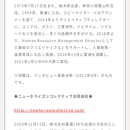
供していく事としました。
1973年7月17日生まれ、栃木県出身、神奈川県葉山町在
現在、みらいワークスに登録いただいている
住。1999年、電通に入社。コピーライター・CMプラン
プロフェッショナル人材は8万名を越えまし
ナーを経て、2014年よりクリエイティブディレクター
た。国内最大級のプロフェッショナル人材の
に。ユニクロ、ガスト、三菱地所、ナビタイム、リクル
ためのプラットフォームとして、多くのプロ
ートなどを担当し、多くの話題作を手がける。2018年よ
フェッショナル人材の働き方や、企業でのプ
り、Human Resource Management Directorとして
ロフェッショナル人材の採用・活用を見てき
人事局のクリエイティブなどをサポートし、人事施策・
た知見をもって、フラットな目線で「本当に
後進育成にも広く貢献。2020年12月に電通を退職し、
必要とされる情報」を提供していきたいと思
2021年1月にNHの代表に就任。
っております。
※役職は、インタビュー実施当時（2021年8月）のもの
「本当に必要とされる情報」を提供するため
です。
には、われわれが欲しい情報を提供するので
はなく、読者の目線で調査・研究をした情報
◆ニューホライズンコレクティブ合同会社◆
を提供する必要があります。
読者は、新しい働き方を実践したり、新規事
https://newhorizoncollective.com/
業、人的資本経営／リスキリング、サステナ
ビリティ等、かつてないものを創る「挑戦
2020年11月12日、株式会社電通100％出資の子会社とし
者」です。