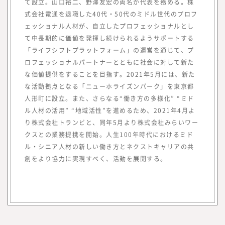
て設立。山口裕二、野澤友宏の両名が代表を務める。株
つまり、読者の目線で活動するには、みらい
式会社電通を退職した40代・50代のミドル世代のプロフ
ワークス総合研究所に携わる編集者、記者、
ェッショナル人材が、自立したプロフェッショナルとし
執筆者、われわれ自身も「挑戦者」である必
て中長期的に価値を発揮し続けられるようサポートする
要があります。われわれ自身も「挑戦者」で
「ライフシフトプラットフォーム」の運営を通じて、プ
あり続け、企画する内容、集める情報、発信
ロフェッショナルパートナーとともに社会に対して新た
する情報と、10年先、20年先を見据えた、
な価値提供をすることを目指す。2021年5月には、新た
読者のために役立つ情報を発信していきたい
な活動拠点となる「ニューホライズンパーク」を東京都
と考えています。
人形町に設立。また、さらなる“働き方の多様化” “ミド
ル人材の活用” “地域活性”を進めるため、2021年4月よ
り株式会社トランビと、同年5月より株式会社みらいワー
クスとの業務提携を開始。人生100年時代におけるミド
ル・シニア人材の新しい働き方とネクストキャリアの共
創をより協力に実現すべく、活動を展開する。