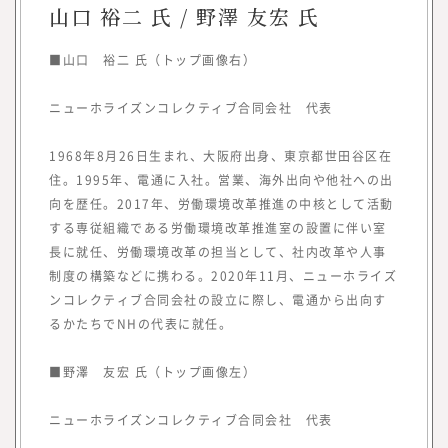
き方やキャリアに関する調査・研究機関『み
山口 裕二 氏 / 野澤 友宏 氏
らいワークス総合研究所』を立ち上げ、メデ
ィア『CAREER Knock 』にて、プロフェッ
■山口 裕二 氏（トップ画像右）
ショナル人材の働き方やキャリア形成につい
ての情報を提供してきました。
ニューホライズンコレクティブ合同会社 代表
同時に、フリーランスや副業といった外部プ
ロフェッショナル人材を活用する企業につい
1968年8月26日生まれ、大阪府出身、東京都世田谷区在
ての調査・研究も行い、情報を提供していく
住。1995年、電通に入社。営業、海外出向や他社への出
向を歴任。2017年、労働環境改革推進の中核として活動
中で、企業の経営者や人事部、事業部の方よ
する専従組織である労働環境改革推進室の設置に伴い室
り「これらのノウハウや事例をもっと知りた
長に就任、労働環境改革の担当として、社内改革や人事
い」といった声を多くいただく機会が増えま
制度の構築などに携わる。2020年11月、ニューホライズ
した。
ンコレクティブ合同会社の設立に際し、電通から出向す
また、昨今、オープンイノベーションやリス
るかたちでNHの代表に就任。
キリングに関するお問い合わせや引き合いも
増えていることから、このたび、『みらいワ
■野澤 友宏 氏（トップ画像左）
ークス総合研究所』にて、外部人材活用や新
規事業、人的資本経営／リスキリング、サス
ニューホライズンコレクティブ合同会社 代表
テナビリティに関する調査・研究、情報を提