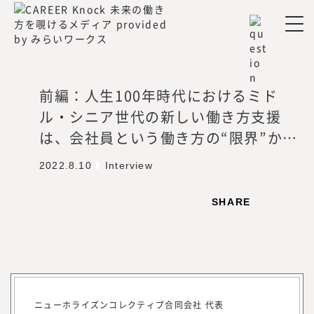
卒。アクセンチュア、ベンチャー企業を
経て、47都道府県を旅する過程で「日本
を元気にしたいという思いが強くなり、
起業を決意。2012年、みらいワークスを
設立し、2017年に東証マザーズ（現・東
証グロース）上場を果たす。
前編：人生100年時代におけるミド
ル・シニア世代の新しい働き方支援
『みらいワークス総合研究所』を運営する株
は、会社員という働き方の“限界”から
式会社みらいワークスは、「日本のみらいの
生まれた
為に挑戦する人を増やす」をミッション、
2022.8.10
Interview
「プロフェッショナル人材が挑戦するエコシ
ステムを創造する」をビジョンに掲げ、人生
SHARE
100年時代に、プロフェッショナル人材が、
「独立、起業、副業、正社員」といった働き
方や働く場所、働く目的に縛られない挑戦の
機会提供とその挑戦の支援を行うための事業
を展開しています。
2022年7月に、プロフェッショナル人材の働
ニューホライズンコレクティブ合同会社 代表