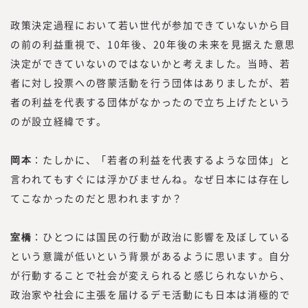
はなく、読者の目線で調査・研究をした情報
を提供する必要があります。
政策決定過程において若い世代が参加できていないから目
読者は、新しい働き方を実践したり、新規事
の前の利益重視で、10年後、20年後の未来を見据えた意思
業、人的資本経営／リスキリング、サステナ
決定ができていないのではないかと考えました。当時、若
ビリティ等、かつてないものを創る「挑戦
者に対し投票への啓蒙活動を行う団体はありましたが、若
者」です。
者の利益を代表する団体がなかったので立ち上げたという
つまり、読者の目線で活動するには、みらい
のが設立経緯です。
ワークス総合研究所に携わる編集者、記者、
執筆者、われわれ自身も「挑戦者」である必
岡本
：たしかに、「若者の利益を代表するような団体」と
要があります。われわれ自身も「挑戦者」で
言われてもすぐには浮かびませんね。なぜ日本には存在し
あり続け、企画する内容、集める情報、発信
する情報と、10年先、20年先を見据えた、
てこなかったのだと思われますか？
読者のために役立つ情報を発信していきたい
と考えています。
室橋
：ひとつには国民の行動が政治に影響を及ぼしている
という意識が低いという背景があるように思います。自分
が行動することで社会が変えられると感じられないから、
政治家や社会に主張を届けるデモ活動にも日本は消極的で