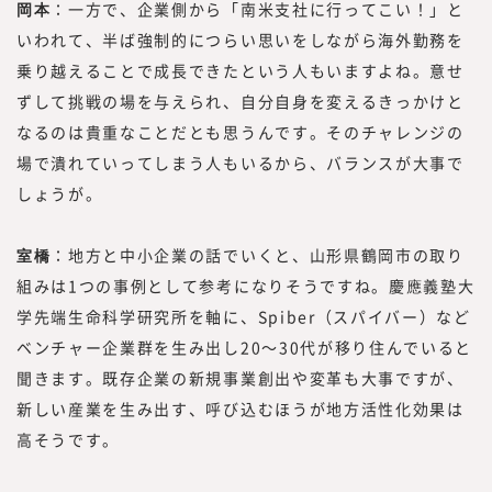
岡本
：一方で、企業側から「南米支社に行ってこい！」と
いわれて、半ば強制的につらい思いをしながら海外勤務を
乗り越えることで成長できたという人もいますよね。意せ
ずして挑戦の場を与えられ、自分自身を変えるきっかけと
なるのは貴重なことだとも思うんです。そのチャレンジの
場で潰れていってしまう人もいるから、バランスが大事で
しょうが。
室橋
：地方と中小企業の話でいくと、山形県鶴岡市の取り
組みは1つの事例として参考になりそうですね。慶應義塾大
学先端生命科学研究所を軸に、Spiber（スパイバー）など
ベンチャー企業群を生み出し20～30代が移り住んでいると
聞きます。既存企業の新規事業創出や変革も大事ですが、
新しい産業を生み出す、呼び込むほうが地方活性化効果は
高そうです。