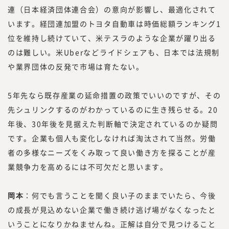
連（日本経済団体連合会）の意向が影響し、最適化されて
います。経団連加盟のトヨタ自動車は時価総額ランキング1
位を維持し続けていて、米テスラのような企業が躍り出る
のは難しい。米Uberなどライドシェアも、日本では法規制
や業界団体の反発で市場は育たない。
5年先なら既存産業の延命措置の政策でいいのですが、その
先シュリンクするのがわかっているのに生き残らせる。20
年後、30年後を見据えた判断軸で決定されているのか疑問
です。企業も個人も変化しなければ淘汰されて当然。労働
者の多様なニーズをくみ取って良い働き方を探ることが産
業競争力を高めるには不可欠だと思います。
岡本
：何でも言うことを聞く良い子のままでいたら、今後
の成長が見込めない企業で働き続け逃げ場がなくなったと
いうことになりかねませんね。正解は自分で見つけること