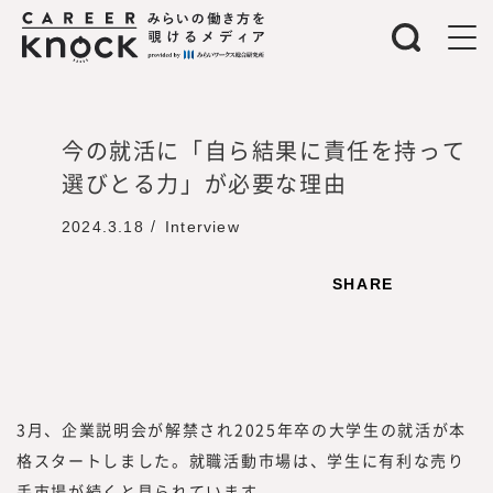
みらいワークス総合研究所 所長
岡本 祥治
Nagaharu Okamoto
1976年生まれ、慶應義塾大学理工学部
今の就活に「自ら結果に責任を持って
卒。アクセンチュア、ベンチャー企業を
選びとる力」が必要な理由
経て、47都道府県を旅する過程で「日本
を元気にしたいという思いが強くなり、
2024.3.18
Interview
起業を決意。2012年、みらいワークスを
設立し、2017年に東証マザーズ（現・東
SHARE
証グロース）上場を果たす。
『みらいワークス総合研究所』を運営する株
式会社みらいワークスは、「日本のみらいの
為に挑戦する人を増やす」をミッション、
3月、企業説明会が解禁され2025年卒の大学生の就活が本
「プロフェッショナル人材が挑戦するエコシ
格スタートしました。就職活動市場は、学生に有利な売り
ステムを創造する」をビジョンに掲げ、人生
手市場が続くと見られています。