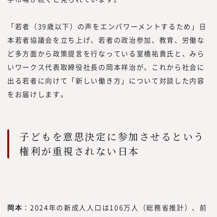
100年時代に、プロフェッショナル人材が、
「独立、起業、副業、正社員」といった働き
方や働く場所、働く目的に縛られない挑戦の
「若者（39歳以下）の声をエンパワーメントするため」日
機会提供とその挑戦の支援を行うための事業
本若者協議会を立ち上げ、若者の政治参加、教育、労働な
を展開しています。
ど多方面から政策提言を行なっている室橋祐貴氏と、みら
2022年7月に、プロフェッショナル人材の働
いワークス代表取締役社長の岡本祥治が、これから社会に
き方やキャリアに関する調査・研究機関『み
出る若者に向けて「新しい働き方」について対談した内容
らいワークス総合研究所』を立ち上げ、メデ
をお届けします。
ィア『CAREER Knock 』にて、プロフェッ
ショナル人材の働き方やキャリア形成につい
ての情報を提供してきました。
同時に、フリーランスや副業といった外部プ
子どもを意思決定に参加させるという
ロフェッショナル人材を活用する企業につい
権利が重視されない日本
ての調査・研究も行い、情報を提供していく
中で、企業の経営者や人事部、事業部の方よ
り「これらのノウハウや事例をもっと知りた
い」といった声を多くいただく機会が増えま
した。
岡本
：2024年の新成人人口は106万人（総務省推計）、前