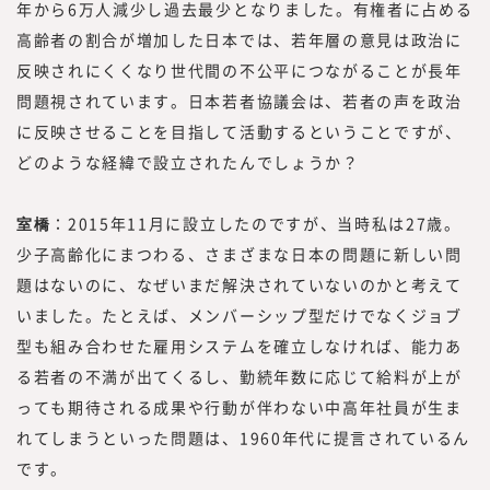
また、昨今、オープンイノベーションやリス
年から6万人減少し過去最少となりました。有権者に占める
キリングに関するお問い合わせや引き合いも
高齢者の割合が増加した日本では、若年層の意見は政治に
増えていることから、このたび、『みらいワ
反映されにくくなり世代間の不公平につながることが長年
ークス総合研究所』にて、外部人材活用や新
問題視されています。日本若者協議会は、若者の声を政治
規事業、人的資本経営／リスキリング、サス
に反映させることを目指して活動するということですが、
テナビリティに関する調査・研究、情報を提
どのような経緯で設立されたんでしょうか？
供していく事としました。
現在、みらいワークスに登録いただいている
室橋
：2015年11月に設立したのですが、当時私は27歳。
プロフェッショナル人材は8万名を越えまし
た。国内最大級のプロフェッショナル人材の
少子高齢化にまつわる、さまざまな日本の問題に新しい問
ためのプラットフォームとして、多くのプロ
題はないのに、なぜいまだ解決されていないのかと考えて
フェッショナル人材の働き方や、企業でのプ
いました。たとえば、メンバーシップ型だけでなくジョブ
ロフェッショナル人材の採用・活用を見てき
型も組み合わせた雇用システムを確立しなければ、能力あ
た知見をもって、フラットな目線で「本当に
る若者の不満が出てくるし、勤続年数に応じて給料が上が
必要とされる情報」を提供していきたいと思
っても期待される成果や行動が伴わない中高年社員が生ま
っております。
れてしまうといった問題は、1960年代に提言されているん
「本当に必要とされる情報」を提供するため
です。
には、われわれが欲しい情報を提供するので