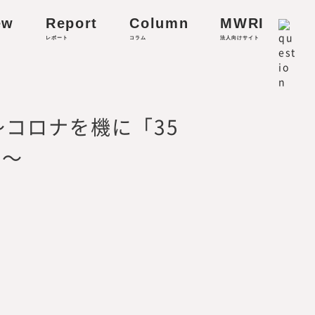
ew
Report
Column
MWRI
レポート
コラム
法人向けサイト
～コロナを機に「35
る～
リティに関する研究