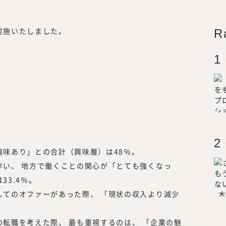
ミッション・ビジョン
実施いたしました。
R
所長メッセージ
興味あり」との合計（興味層）は48％。
伴い、 地方で働くことの関心が「とても強くなっ
3.4％。
『みらいワークス総合研究所』を運営
してのオファーがあった際、 「現状の収入より減少
は、「日本のみらいの為に挑戦する人
所 所長
「プロフェッショナル人材が挑戦する
。
ビジョンに掲げ、人生100年時代に
転職を考えた際、 最も重視するのは、 「企業の魅