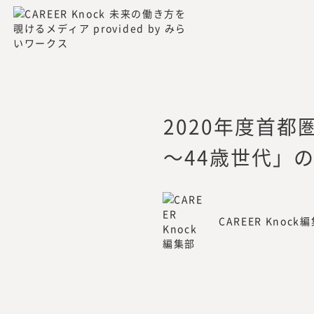
名称：
みらいワークス総合
Mirai Works Rese
設置：
2022年7月
所長：
岡本祥治
所在地：
〒105-0001 東京都
2020年度首
活動内容：
プロフェッショナル
～44歳世代」
企業の新規事業や人
各種調査分析・情報
出版・広報
CAREER Knock
連絡先：
mirai_inst@mirai