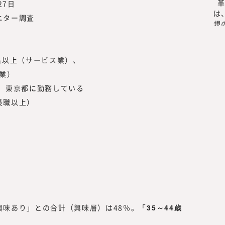
27日
材は8万名を越えました。国内最大級
ニター調査
めのプラットフォームとして、多くの
き方や、企業でのプロフェッショナル
知見をもって、フラットな目線で「本
（サービス業）、
供していきたいと思っております。
「本当に必要とされる情報」を提供す
業）
い情報を提供するのではなく、読者の
都に勤務している
を提供する必要があります。
以上）
読者は、新しい働き方を実践したり、
スキリング、サステナビリティ等、か
者」です。
つまり、読者の目線で活動するには、
携わる編集者、記者、執筆者、われわ
要があります。われわれ自身も「挑戦
容、集める情報、発信する情報と、10
者のために役立つ情報を発信していき
興味あり」との合計（興味層）は48％。
「35～44歳