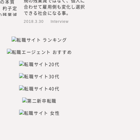
規の残業減ではなく、個人に
のプロフェッショナル人材のた
合わせて雇用側も変化し選択
できる社会になる事。
プロフェッショナル人材の働
人材の採用・活用を見てきた
2018.3.30
Interview
当に必要とされる情報」を提
るためには、われわれが欲し
目線で調査・研究をした情報
新規事業、人的資本経営／リ
つてないものを創る「挑戦
みらいワークス総合研究所に
れ自身も「挑戦者」である必
者」であり続け、企画する内
年先、20年先を見据えた、読
たいと考えています。