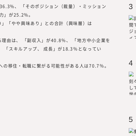
to
「独立、起業、副業、正社員」といっ
が36.3%、 「そのポジション（裁量）・ミッション
大学理工学部
的に縛られない挑戦の機会提供とその
力」が25.2%。
チャー企業を
を展開しています。
り」「やや興味あり」との合計（興味層）は
過程で「日本
2022年7月に、プロフェッショナル
が強くなり、
る調査・研究機関『みらいワークス総
理由は、 「副収入」が40.8％、 「地方中小企業を
らいワークス
ィア『CAREER Knock 』にて、
マザーズ
、 「スキルアップ、 成長」が18.3％となってい
キャリア形成についての情報を提供し
を果たす。
同時に、フリーランスや副業といった
を活用する企業についての調査・研究
への移住・転職に繋がる可能性がある人は70.7％。
中で、企業の経営者や人事部、事業部
や事例をもっと知りたい」といった声
した。
また、昨今、オープンイノベーション
い合わせや引き合いも増えていること
ークス総合研究所』にて、外部人材活
／リスキリング、サステナビリティに
供していく事としました。
現在、みらいワークスに登録いただい