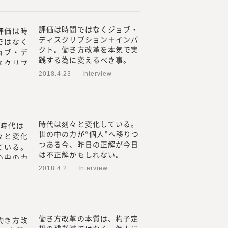
た働き方や働く場所、働く目
挑戦の支援を行うための事業
評価は時間ではなくジョブ・
ディスクリプション＋インパ
人材の働き方やキャリアに関す
クト。働き方改革を本気で実
合研究所』を立ち上げ、メデ
践する為に変えるべき事。
プロフェッショナル人材の働き方や
2018.4.23
Interview
てきました。
外部プロフェッショナル人材
も行い、情報を提供していく
の方より「これらのノウハウ
時代は刻々と変化している。
世の中の力が“個人”へ移りつ
を多くいただく機会が増えま
つある今、昨日の正解が今日
は不正解かもしれない。
やリスキリングに関するお問
2018.4.2
Interview
から、このたび、『みらいワ
用や新規事業、人的資本経営
関する調査・研究、情報を提
働き方改革の本質は、杓子定
ているプロフェッショナル人