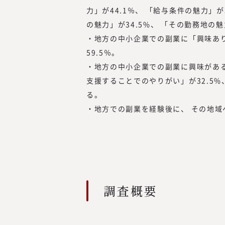
Nagaharu Okamo
力」が44.1％、 「給与条件の魅力」
1976年生まれ、慶應義塾
の魅力」が34.5%、 「その勤務地の魅
卒。アクセンチュア、ベン
・地方の中小企業での副業に「興味あ
経て、47都道府県を旅する
59.5％。
を元気にしたいという思い
・地方の中小企業での副業に興味がある
起業を決意。2012年、み
を設立し、2017年に東証
支援することでのやりがい」が32.5%
（現・東証グロース）上場
る。
・地方での副業を経験後に、 その地域
調査概要