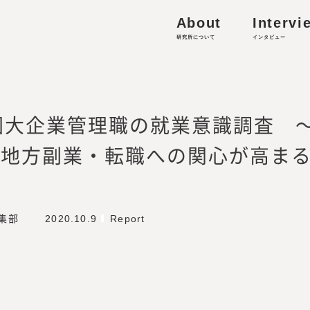
About
Intervi
研究所
研究所について
インタビュー
arch Institute（MWRI）
港区虎ノ門4-1-13 Prime Terrace KAMIYACHO 2F
都圏大企業管理職の就業意識調査 
人材の働き方・キャリア形成に関する研究
の地方副業・転職への関心が高ま
的資本経営／リスキリング、外部人材活用、サステナビ
収集
編集部
2020.10.9
Report
-works.co.jp