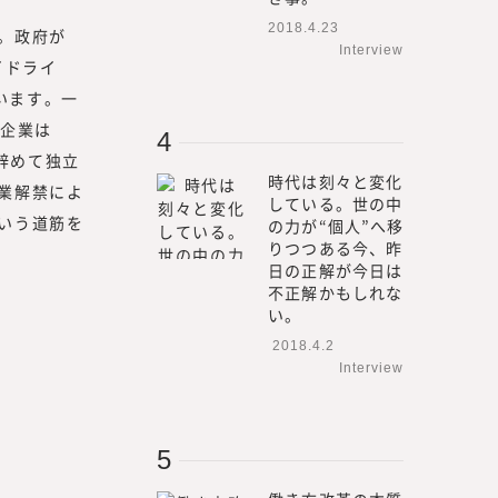
目線で調査・研究をした情報
2018.4.23
。政府が
Interview
新規事業、人的資本経営／リ
イドライ
つてないものを創る「挑戦
います。一
の企業は
みらいワークス総合研究所に
辞めて独立
れ自身も「挑戦者」である必
時代は刻々と変化
業解禁によ
している。世の中
者」であり続け、企画する内
いう道筋を
の力が“個人”へ移
年先、20年先を見据えた、読
りつつある今、昨
たいと考えています。
日の正解が今日は
不正解かもしれな
い。
2018.4.2
Interview