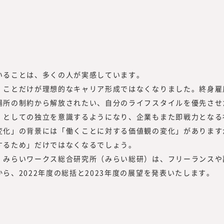
所長メッセージ
ることは、多くの人が実感しています。
ことだけが理想的なキャリア形成ではなくなりました。終身雇
『みらいワークス総合研究所』を運営
場所の制約から解放されたい、自分のライフスタイルを優先させ
は、「日本のみらいの為に挑戦する人
）としての独立を意識するようになり、企業もまた即戦力となる
所 所長
「プロフェッショナル人材が挑戦する
変化」の背景には「働くことに対する価値観の変化」があります
ビジョンに掲げ、人生100年時代に
するため」だけではなくなるでしょう。
to
「独立、起業、副業、正社員」といっ
みらいワークス総合研究所（みらい総研）は、フリーランスや
大学理工学部
的に縛られない挑戦の機会提供とその
チャー企業を
ら、2022年度の総括と2023年度の展望を発表いたします。
を展開しています。
過程で「日本
2022年7月に、プロフェッショナル
が強くなり、
る調査・研究機関『みらいワークス総
らいワークス
ィア『CAREER Knock 』にて、
マザーズ