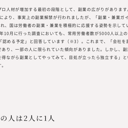
い情報を提供するのではなく、読者の
ロ人材が増加する最初の段階として、副業の広がりがあります
を提供する必要があります。
読者は、新しい働き方を実践したり、
」により、事実上の副業解禁が行われましたが、「副業・兼業ガ
スキリング、サステナビリティ等、か
行われ、国は労働者の副業・兼業を積極的に応援する姿勢を示して
者」です。
2年10月に行った調査においても、常用労働者数が5000人以上
つまり、読者の目線で活動するには、
は「認める予定」と回答しています（※3）。これまで、「会社を
携わる編集者、記者、執筆者、われわ
であり、一部の人に限られていた傾向がありました。しかし、副
要があります。われわれ自身も「挑戦
を得ながら副業としてやってみて、目処が立ったら独立する」と
容、集める情報、発信する情報と、10
す。
者のために役立つ情報を発信していき
の人は2人に1人