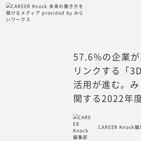
所在地：
〒105-0001 東京都
活動内容：
プロフェッショナル
企業の新規事業や人
各種調査分析・情報
出版・広報
57.6%の企
連絡先：
mirai_inst@mirai
リンクする「3
活用が進む。み
関する2022年
CAREER Knock