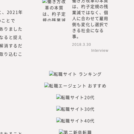
働き方改革の本質
は、杓子定規の残
、2021年
業減ではなく、個
人に合わせて雇用
のことで
側も変化し選択で
ありました
きる社会になる
事。
なると捉え
解消するだ
2018.3.30
Interview
取り込むこ
されること