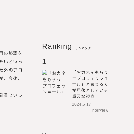
Ranking
ランキング
用の終焉を
する株式会社みらいワークス
たいといっ
を増やす」をミッション、
社外のプロ
「おカネをもらう
エコシステムを創造する」を
が、今後、
＝プロフェッショ
、プロフェッショナル人材が、
ナル」と考える人
た働き方や働く場所、働く目
が見落としている
副業といっ
重要な視点
挑戦の支援を行うための事業
2024.6.17
Interview
人材の働き方やキャリアに関す
合研究所』を立ち上げ、メデ
プロフェッショナル人材の働き方や