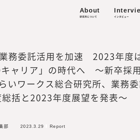
港区虎ノ門4-1-13 Prime Terrace KAMIYACHO 2F
About
Intervi
人材の働き方・キャリア形成に関する研究
研究所について
インタビュー
的資本経営／リスキリング、外部人材活用、サステナビ
収集
業が業務委託活用を加速 2023年
-works.co.jp
Dキャリア」の時代へ ～新卒採
らいワークス総合研究所、業務委
ミッション・ビジョン
度総括と2023年度展望を発表～
編集部
2023.3.29
Report