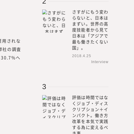
てきました。
外部プロフェッショナル人材
さすがにもう変わ
も行い、情報を提供していく
らないと、日本は
の方より「これらのノウハウ
まずい。世界の高
度技能者から見て
を多くいただく機会が増えま
日本は「アジアで
雇用されな
最も働きたくない
やリスキリングに関するお問
国」。
弊社の調査
から、このたび、『みらいワ
2018.4.25
0.7%へ
用や新規事業、人的資本経営
Interview
関する調査・研究、情報を提
ているプロフェッショナル人
のプロフェッショナル人材のた
評価は時間ではな
プロフェッショナル人材の働
くジョブ・ディス
人材の採用・活用を見てきた
クリプション＋イ
当に必要とされる情報」を提
ンパクト。働き方
改革を本気で実践
する為に変えるべ
るためには、われわれが欲し
き事。