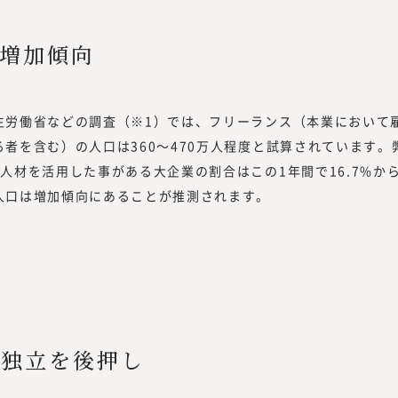
キャリア形成についての情報を提供し
を果たす。
同時に、フリーランスや副業といった
を活用する企業についての調査・研究
増加傾向
中で、企業の経営者や人事部、事業部
や事例をもっと知りたい」といった声
した。
労働省などの調査（※1）では、フリーランス（本業において
また、昨今、オープンイノベーション
者を含む）の人口は360～470万人程度と試算されています。
い合わせや引き合いも増えていること
材を活用した事がある大企業の割合はこの1年間で16.7%から3
ークス総合研究所』にて、外部人材活
人口は増加傾向にあることが推測されます。
／リスキリング、サステナビリティに
供していく事としました。
現在、みらいワークスに登録いただい
材は8万名を越えました。国内最大級
めのプラットフォームとして、多くの
き方や、企業でのプロフェッショナル
知見をもって、フラットな目線で「本
の独立を後押し
供していきたいと思っております。
「本当に必要とされる情報」を提供す