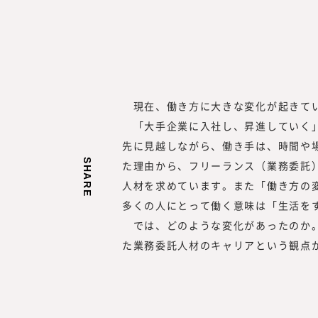
現在、働き方に大きな変化が起きてい
「大手企業に入社し、昇進していく」
先に見越しながら、働き手は、時間や
SHARE
た理由から、フリーランス（業務委託
みらいワークス総合研究
人材を求めています。また「働き方の
岡本 祥治
多くの人にとって働く意味は「生活を
Nagaharu Okamo
では、どのような変化があったのか。
1976年生まれ、慶應義塾
卒。アクセンチュア、ベン
た業務委託人材のキャリアという観点か
経て、47都道府県を旅する
を元気にしたいという思い
起業を決意。2012年、み
を設立し、2017年に東証