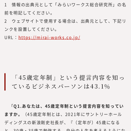
した。
1 情報の出典元として「みらいワークス総合研究所」の名
また、昨今、オープンイノベーションやリス
前を明記してください。
キリングに関するお問い合わせや引き合いも
2 ウェブサイトで使用する場合は、出典元として、下記リ
増えていることから、このたび、『みらいワ
ンクを設置してください。
ークス総合研究所』にて、外部人材活用や新
URL：
https://mirai-works.co.jp/
規事業、人的資本経営／リスキリング、サス
テナビリティに関する調査・研究、情報を提
供していく事としました。
現在、みらいワークスに登録いただいている
プロフェッショナル人材は8万名を越えまし
た。国内最大級のプロフェッショナル人材の
「45歳定年制」という提言内容を知っ
ためのプラットフォームとして、多くのプロ
ているビジネスパーソンは43.1％
フェッショナル人材の働き方や、企業でのプ
ロフェッショナル人材の採用・活用を見てき
た知見をもって、フラットな目線で「本当に
「
Q1.あなたは、45歳定年制という提言内容を知ってい
必要とされる情報」を提供していきたいと思
ますか。
（45歳定年制とは、2021年にサントリーホール
っております。
ディングスの新浪剛史社長が、『（定年が）45歳になる
「本当に必要とされる情報」を提供するため
と、30歳・35歳で勉強する。自分の人生を考えるようにな