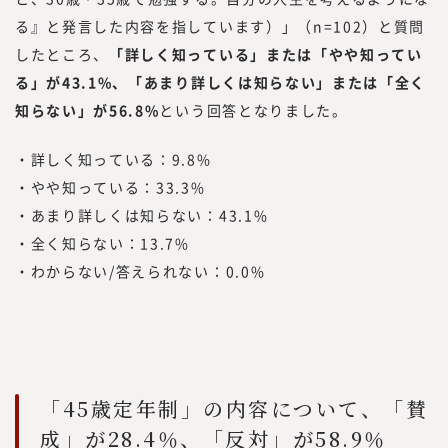
には、われわれが欲しい情報を提供するので
る』と発言した内容を指しています）」（n=102）と質問
はなく、読者の目線で調査・研究をした情報
したところ、
「詳しく知っている」または「やや知ってい
を提供する必要があります。
る」が43.1%、「あまり詳しくは知らない」または「全く
読者は、新しい働き方を実践したり、新規事
知らない」が56.8%
という回答となりました。
業、人的資本経営／リスキリング、サステナ
ビリティ等、かつてないものを創る「挑戦
・詳しく知っている：9.8%
者」です。
・やや知っている：33.3%
つまり、読者の目線で活動するには、みらい
ワークス総合研究所に携わる編集者、記者、
・あまり詳しくは知らない：43.1%
執筆者、われわれ自身も「挑戦者」である必
・全く知らない：13.7%
要があります。われわれ自身も「挑戦者」で
・わからない/答えられない：0.0%
あり続け、企画する内容、集める情報、発信
する情報と、10年先、20年先を見据えた、
読者のために役立つ情報を発信していきたい
と考えています。
「45歳定年制」の内容について、「賛
成」が28.4％、「反対」が58.9％