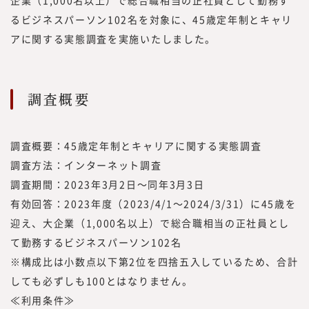
ステムを創造する」をビジョンに掲げ、人生
100年時代に、プロフェッショナル人材が、
るビジネスパーソン102名を対象に、45歳定年制とキャリ
「独立、起業、副業、正社員」といった働き
アに関する実態調査を実施いたしました。
方や働く場所、働く目的に縛られない挑戦の
機会提供とその挑戦の支援を行うための事業
を展開しています。
調査概要
2022年7月に、プロフェッショナル人材の働
き方やキャリアに関する調査・研究機関『み
らいワークス総合研究所』を立ち上げ、メデ
調査概要：45歳定年制とキャリアに関する実態調査
ィア『CAREER Knock 』にて、プロフェッ
調査方法：インターネット調査
ショナル人材の働き方やキャリア形成につい
調査期間：2023年3月2日～同年3月3日
ての情報を提供してきました。
有効回答：2023年度（2023/4/1～2024/3/31）に45歳を
同時に、フリーランスや副業といった外部プ
迎え、大企業（1,000名以上）で総合職相当の正社員とし
ロフェッショナル人材を活用する企業につい
て勤務するビジネスパーソン102名
ての調査・研究も行い、情報を提供していく
※構成比は小数点以下第2位を四捨五入しているため、合計
中で、企業の経営者や人事部、事業部の方よ
り「これらのノウハウや事例をもっと知りた
しても必ずしも100とはなりません。
い」といった声を多くいただく機会が増えま
≪利用条件≫