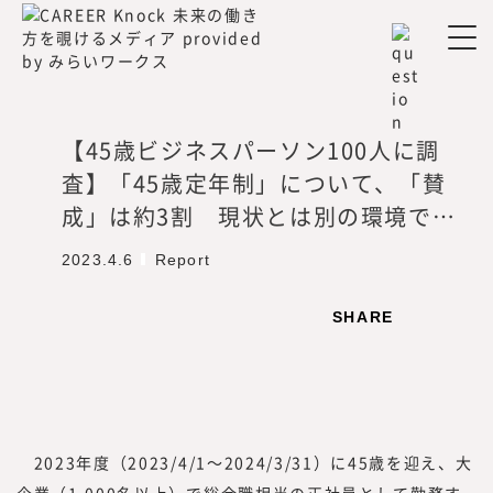
みらいワークス総合研究所 所長
岡本 祥治
Nagaharu Okamoto
【45歳ビジネスパーソン100人に調
1976年生まれ、慶應義塾大学理工学部
査】「45歳定年制」について、「賛
卒。アクセンチュア、ベンチャー企業を
成」は約3割 現状とは別の環境での
経て、47都道府県を旅する過程で「日本
挑戦やリスキリングを視野に入れる方
を元気にしたいという思いが強くなり、
2023.4.6
Report
起業を決意。2012年、みらいワークスを
も多数
設立し、2017年に東証マザーズ（現・東
～就業先企業の未来や将来に対して
SHARE
証グロース）上場を果たす。
「期待感」の有無は五分五分～
『みらいワークス総合研究所』を運営する株
式会社みらいワークスは、「日本のみらいの
為に挑戦する人を増やす」をミッション、
2023年度（2023/4/1～2024/3/31）に45歳を迎え、大
「プロフェッショナル人材が挑戦するエコシ
企業（1,000名以上）で総合職相当の正社員として勤務す