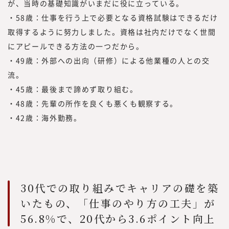
供していく事としました。
が、当時の基礎知識がいまだに役に立っている。
現在、みらいワークスに登録いただいている
・58歳：仕事を行う上で必要となる資格試験はできるだけ
プロフェッショナル人材は8万名を越えまし
取得するように努力しました。資格は社内だけでなく世間
た。国内最大級のプロフェッショナル人材の
にアピールできる方法の一つだから。
ためのプラットフォームとして、多くのプロ
・49歳：外部への出向（研修）による他業種の人との交
フェッショナル人材の働き方や、企業でのプ
流。
ロフェッショナル人材の採用・活用を見てき
・45歳：最後まで諦めず取り組む。
た知見をもって、フラットな目線で「本当に
・48歳：先輩の所作を良くも悪くも観察する。
必要とされる情報」を提供していきたいと思
っております。
・42歳：海外勤務。
「本当に必要とされる情報」を提供するため
には、われわれが欲しい情報を提供するので
はなく、読者の目線で調査・研究をした情報
を提供する必要があります。
読者は、新しい働き方を実践したり、新規事
30代での取り組みでキャリアの礎を築
業、人的資本経営／リスキリング、サステナ
いたもの、「仕事のやり方の工夫」が
ビリティ等、かつてないものを創る「挑戦
56.8%で、20代から3.6ポイント向上
者」です。