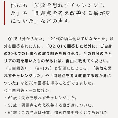
他にも「失敗を恐れずチャレンジし
らいワークス総合研究所』を立ち上げ、メデ
た」や「問題点を考え改善する癖が身
ィア『CAREER Knock 』にて、プロフェッ
ショナル人材の働き方やキャリア形成につい
についた」などの声も
ての情報を提供してきました。
同時に、フリーランスや副業といった外部プ
Q1で「分からない」「20代の頃は働いていなかった」以
ロフェッショナル人材を活用する企業につい
ての調査・研究も行い、情報を提供していく
外を回答された方に、「
Q2.Q1で回答した以外に、ご自身
中で、企業の経営者や人事部、事業部の方よ
の20代での仕事への取り組みを振り返り、今の自分のキャ
り「これらのノウハウや事例をもっと知りた
リアの礎を築いたものがあれば、自由に教えてください。
い」といった声を多くいただく機会が増えま
（自由回答）」（n=109）と質問したところ、
「失敗を恐
した。
れずチャレンジした」や「問題点を考え改善する癖が身に
また、昨今、オープンイノベーションやリス
ついた」
など78の回答を得ることができました。
キリングに関するお問い合わせや引き合いも
＜自由回答・一部抜粋＞
増えていることから、このたび、『みらいワ
・60歳：失敗を恐れずチャレンジした。
ークス総合研究所』にて、外部人材活用や新
・55歳：問題点を考え改善する癖が身についた。
規事業、人的資本経営／リスキリング、サス
テナビリティに関する調査・研究、情報を提
・64歳：この当時は残業、徹夜作業も多くとても疲れた