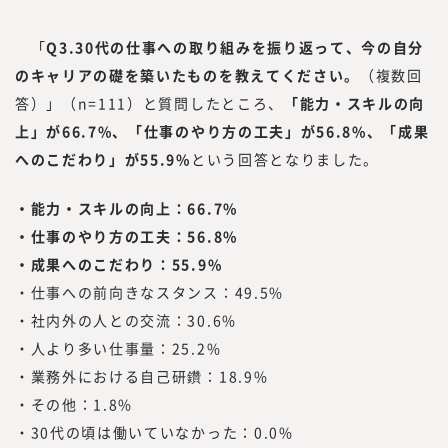
つまり、読者の目線で活動するには、みらい
ワークス総合研究所に携わる編集者、記者、
「
Q3.30代の仕事への取り組みを振り返って、今の自分
執筆者、われわれ自身も「挑戦者」である必
のキャリアの礎を築いたものを教えてください。
（複数回
要があります。われわれ自身も「挑戦者」で
答）」（n=111）と質問したところ、
「能力・スキルの向
あり続け、企画する内容、集める情報、発信
上」が66.7%、「仕事のやり方の工夫」が56.8%、「成果
する情報と、10年先、20年先を見据えた、
読者のために役立つ情報を発信していきたい
へのこだわり」が55.9%
という回答となりました。
と考えています。
・能力・スキルの向上：66.7%
・仕事のやり方の工夫：56.8%
・成果へのこだわり：55.9%
・仕事への前向きなスタンス：49.5%
・社内外の人との交流：30.6%
・人より多い仕事量：25.2%
・業務外における自己研鑽：18.9%
・その他：1.8%
・30代の頃は働いていなかった：0.0%