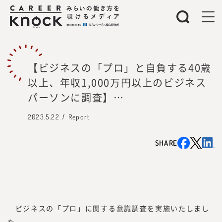
【ビジネスの「プロ」と自負する40歳
以上、年収1,000万円以上のビジネス
パーソンに調査】
40歳からは7割強が「ワークとライ
2023.5.22
Report
フ」をうまく両立
20代・30代では「能力・スキルの向
SHARE
上」でキャリアの礎を構築！
ビジネスにおけるプロの条件、第1位
「専門性の高い能力・技術を持ってい
ること」
ビジネスの「プロ」に関する意識調査を実施いたしまし
た。