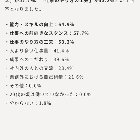
経て、47都道府県を旅する過程で「日本
答となりました。
を元気にしたいという思いが強くなり、
起業を決意。2012年、みらいワークスを
・能力・スキルの向上：64.9%
設立し、2017年に東証マザーズ（現・東
・仕事への前向きなスタンス：57.7%
証グロース）上場を果たす。
・仕事のやり方の工夫：53.2%
・人より多い仕事量：41.4%
『みらいワークス総合研究所』を運営する株
・成果へのこだわり：39.6%
式会社みらいワークスは、「日本のみらいの
為に挑戦する人を増やす」をミッション、
・社内外の人との交流：23.4%
「プロフェッショナル人材が挑戦するエコシ
・業務外における自己研鑽：21.6%
ステムを創造する」をビジョンに掲げ、人生
・その他：0.0%
100年時代に、プロフェッショナル人材が、
・20代の頃は働いていなかった：0.0%
「独立、起業、副業、正社員」といった働き
・分からない：1.8%
方や働く場所、働く目的に縛られない挑戦の
機会提供とその挑戦の支援を行うための事業
を展開しています。
2022年7月に、プロフェッショナル人材の働
き方やキャリアに関する調査・研究機関『み