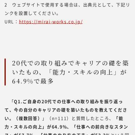
2 ウェブサイトで使用する場合は、出典元として、下記リ
ンクを設置してください。
URL：
https://mirai-works.co.jp/
20代での取り組みでキャリアの礎を築
いたもの、「能力・スキルの向上」が
64.9%で最多
「
Q1.ご自身の20代での仕事への取り組みを振り返っ
みらいワークス総合研究所 所長
て、今の自分のキャリアの礎を築いたものを教えてくださ
岡本 祥治
い。（複数回答）
」（n=111）と質問したところ、
「能
Nagaharu Okamoto
1976年生まれ、慶應義塾大学理工学部
力・スキルの向上」が64.9%、「仕事への前向きなスタン
卒。アクセンチュア、ベンチャー企業を
ス」が57.7%、「仕事のやり方の工夫」が53.2%
という回