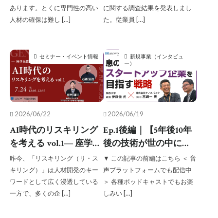
る上流では浸透せず／
あります。とくに専門性の高い
に関する調査結果を発表しまし
研究シーズ×経営のプロ
組織人事
調査結果
人材の確保は難し […]
た。従業員 […]
ファインディ調べ
越境学習
検索
セミナー・イベント情報
新規事業（インタビュ
ー）
2026/06/22
2026/06/19
AI時代のリスキリング
Ep.1後編｜【5年後10年
を考える vol.1― 座学を
後の技術が世の中に出
超えた、実践の学び ―
るには】息の長いスタ
昨今、「リスキリング（リ・ス
▼ この記事の前編はこちら ＜ 音
ートアップを目指す戦
キリング）」は人材開発のキー
声プラットフォームでも配信中
略
ワードとして広く浸透している
＞ 各種ポッドキャストでもお楽
一方で、多くの企 […]
しみい […]