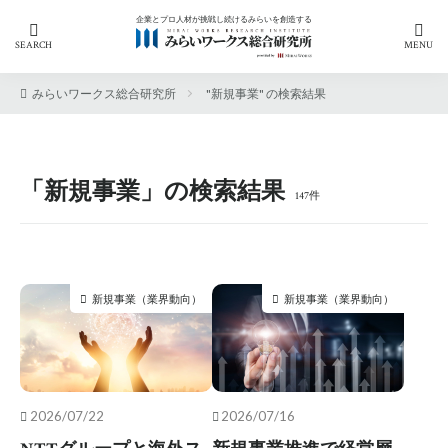
企業とプロ人材が挑戦し続けるみらいを創造する
カテゴリー
みらいワークス総合研究所
"新規事業" の検索結果
タグ
「働き方の自由化」への人材戦略
「新規事業」の検索結果
147件
AIの現在地から考える人材開発
RPO
アンケート
エフェクチュエ―ション
キャリア自律
キリンホールディングス
新規事業（業界動向）
新規事業（業界動向）
サステナビリティ
セミナー
デロイトトーマツ
ニューラルグループ
プロフェッショナル Answers!
プロフェッショナル人材
プロ人材
ヘルスケア
リスキリング
人的資本経営
兼業
副業
2026/07/22
2026/07/16
副業制度
労働基準法改定
労基法改正