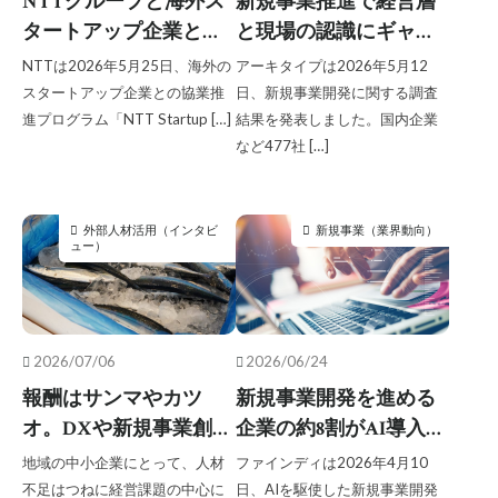
NTTグループと海外ス
新規事業推進で経営層
勉強会
医療系DX
外部人材活用
タートアップ企業との
と現場の認識にギャッ
協業を促す推進プログ
プ、経営層がAI戦略を
新規事業
新規事業開発のヒトとソシキとシクミ
NTTは2026年5月25日、海外の
アーキタイプは2026年5月12
ラム、海外1200社が応
整備する前に現場が独
スタートアップ企業との協業推
日、新規事業開発に関する調査
板挟みイノベーター｜2024.11
募するピッチコンテス
自にAIを活用する割合
進プログラム「NTT Startup […]
結果を発表しました。国内企業
板挟みイノベーター｜2024.12
など477社 […]
ト開催で新規事業創造
は33％／アーキタイプ
板挟みイノベーター｜2025.1
を加速
調べ
板挟みイノベーター｜2025.10
外部人材活用（インタビ
新規事業（業界動向）
板挟みイノベーター｜2025.2
ュー）
板挟みイノベーター｜2025.3
板挟みイノベーター｜2025.4
板挟みイノベーター｜2025.5
2026/07/06
2026/06/24
板挟みイノベーター｜2025.6
報酬はサンマやカツ
新規事業開発を進める
板挟みイノベーター｜2025.7
オ。DXや新規事業創出
企業の約8割がAI導入、
板挟みイノベーター｜2025.8
するプロボノ・副業人
しかし定型業務の活用
地域の中小企業にとって、人材
ファインディは2026年4月10
材活用法
にとどまり判断を要す
板挟みイノベーター｜2025.9
不足はつねに経営課題の中心に
日、AIを駆使した新規事業開発