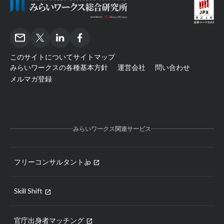
このサイトについて
サイトマップ
みらいワークスの各種基本方針
運営会社
問い合わせ
メルマガ登録
みらいワークス関連サービス
フリーコンサルタント.jp
open_in_new
Skill Shift
open_in_new
官庁出身者マッチング
open_in_new