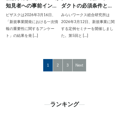
知見者への事前インタ
ダクトの必須条件と
ビューを重視、87.6％が
は？元サイボウズ開発
ビザスクは2026年3月16日、
みらいワークス総合研究所は
生成AIだけで顧客や市
部長が経験をもとに解
「新規事業開発における一次情
2026年3月12日、新規事業に関
場を理解するのは不十
説
報の重要性に関するアンケー
する定例セミナーを開催しまし
ト」の結果を発 […]
た。第5回と […]
分と認識／ビザスク調
べ
1
2
3
Next
ランキング