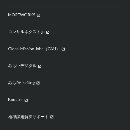
MOREWORKS
open_in_new
コンサルネクスト.jp
open_in_new
Glocal Mission Jobs（GMJ）
open_in_new
みらいデジタル
open_in_new
みらRe-skilling
open_in_new
Booster
open_in_new
地域課題解決サポート
open_in_new