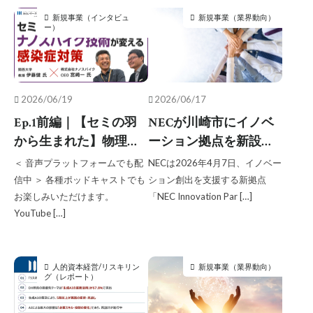
新規事業（インタビュ
新規事業（業界動向）
ー）
2026/06/19
2026/06/17
Ep.1前編｜【セミの羽
NECが川崎市にイノベ
から生まれた】物理的
ーション拠点を新設、
に菌を殺すナノスパイ
多様な人材との交流促
＜ 音声プラットフォームでも配
NECは2026年4月7日、イノベー
ク技術が変える感染症
し新たな価値創出を目
信中 ＞ 各種ポッドキャストでも
ション創出を支援する新拠点
対策
指す
お楽しみいただけます。
「NEC Innovation Par […]
YouTube […]
人的資本経営/リスキリン
新規事業（業界動向）
グ（レポート）