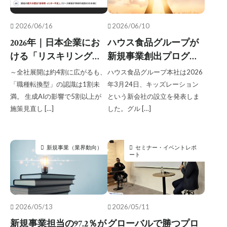
2026/06/16
2026/06/10
2026年｜日本企業にお
ハウス食品グループが
ける「リスキリングの
新規事業創出プログラ
認識とAI影響に関する
ムで生まれた事業を本
～全社展開は約4割に広がるも、
ハウス食品グループ本社は2026
実態」を調査
格始動、新会社設立で
「職種転換型」の認識は1割未
年3月24日、キッズレーション
事業拡大を目指す
満。 生成AIの影響で5割以上が
という新会社の設立を発表しま
施策見直し […]
した。グル […]
新規事業（業界動向）
セミナー・イベントレポ
ート
2026/05/13
2026/05/11
新規事業担当の97.2％が
グローバルで勝つプロ