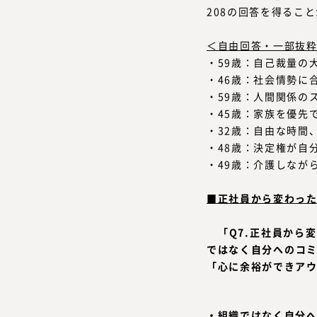
208の回答を得るこ
＜自由回答・一部抜
・59歳：自己裁量の
・46歳：社会情勢に
・59歳：人間関係の
・45歳：家族を優先
・32歳：自由な時間
・48歳：決定権が自
・49歳：介護しなが
■正社員から変わった
「Q7.正社員から
ではなく自分へのコミ
「心に余裕ができアウ
・組織ではなく自分へ