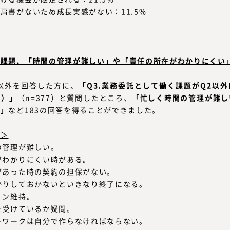
肩書がないため成長実感がない：11.5%
く課題、「時間の管理が難しい」や「責任の所在がわかりにくい
以外を回答した方に、
「Q3.業務委託として働く課題がQ2以
答）」
（n=377）と質問したところ、
「忙しく時間の管理が難し
る」
など183の回答を得ることができました。
粋＞
の管理が難しい。
がわかりにくい時がある。
があった時の契約の担保がない。
かりしておかないといきなり終了になる。
ョン維持。
を受けているか疑問。
トワークは自分で作らなければならない。