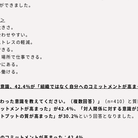
とができました。
粋＞
大きさ。
合わせやすい。
ストレスの軽減。
できる。
、場所で仕事できる。
分にある。
ら働ける。
意識、42.4％が「組織ではなく自分へのコミットメントが高ま
変わった意識を教えてください。（複数回答）」
（n=410）と
ットメントが高まった」が42.4%、「対人関係に対する意識が変
トプットの質が高まった」が30.2%
という回答となりました。
のコミットメントが高まった：42.4%