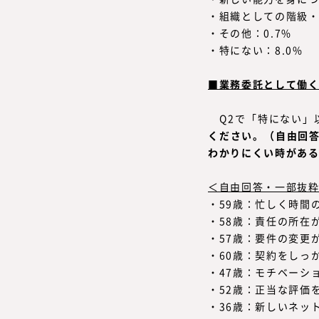
・組織としての階級・
・その他：0.7%
・特にない：8.0%
■業務委託として働
Q2で「特にない」
ください。（自由回
わかりにくい時があ
＜自由回答・一部抜
・59歳：忙しく時間
・58歳：責任の所在
・57歳：要件の変更
・60歳：契約をしっ
・47歳：モチベーシ
・52歳：正当な評価
・36歳：新しいネッ