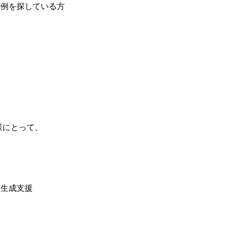
事例を探している方
様にとって、
ム生成支援