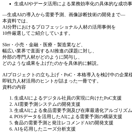
生成AIやデータ活用による業務効率化の具体的な成功
—生成AIの導入から需要予測、画像診断技術の開発まで—
本資料では、
AI分野におけるプロフェッショナル人材の活用事例を
10件厳選してご紹介しています。
SIer・小売・金融・医療・製造業など、
幅広い業界で直面するAI推進の課題に対し、
外部の専門人材がどのように関与し、
どのような成果を上げたのかを具体的に解説。
AIプロジェクトの立ち上げ・PoC・本格導入を検討中の企業
即戦力人材活用のヒントが詰まった一冊です。
資料の内容
生成AIによるデジタル社員の実現に向けたPoC支援
AI需要予測システムの開発支援
生成AIによる食品需要予測及び在庫最適化アルゴリズ
POSデータを活用したAIによる需要予測の構築支援
食品の需要予測と発注レコメンドAIの開発支援
AIを応用したニーズ分析支援