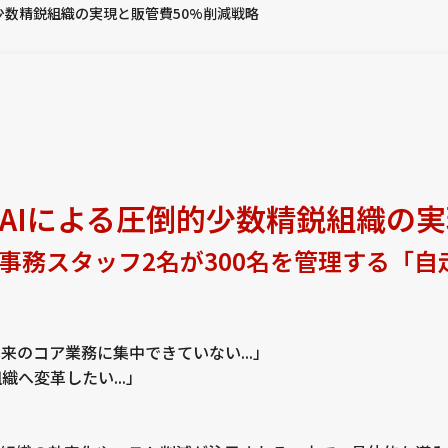
少数精鋭組織の実現と販管費50%削減戦略
AIによる圧倒的少数精鋭組織の実
odeで事務スタッフ2名が300名を管理する「自
のコア業務に集中できていない...」
へ変革したい...」