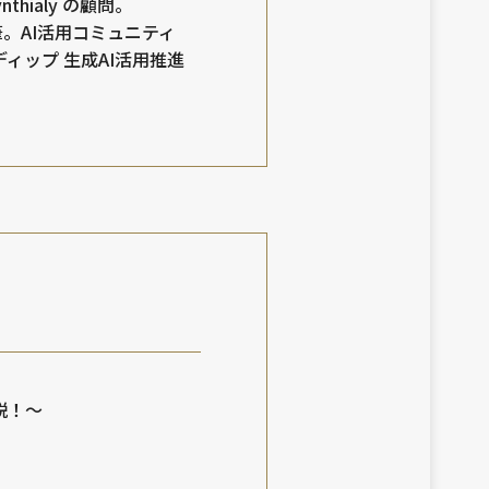
hialy の顧問。
筆。AI活用コミュニティ
、ディップ 生成AI活用推進
説！～