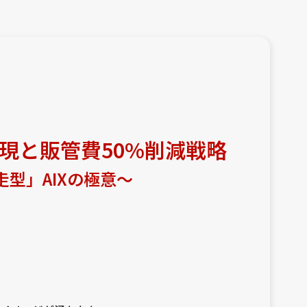
現と販管費50%削減戦略
走型」AIXの極意〜