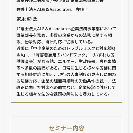
東京弁護士会所属 / 執行役員 企業法務事業部長
弁護士法人ALG & Associates 弁護士
家永 勲 氏
弁護士法人ALG＆Associates企業法務事業部において
事業部長を務め、多数の企業からの法務に関する相
談、紛争対応、訴訟対応に従事している。
近著に「中小企業のためのトラブルリスクと対応策Q
＆A」、「障害者雇用のハンドブック」（いずれも労
働調査会）がある他、エルダー、労政時報、労務事情
等へ多数の論稿がある。日常に生じる様々な労務に関
する相談対応に加え、現行の人事制度の見直しに関わ
る法務対応、企業の組織再編時の労働条件の統一、法
改正に向けた対応への助言など、企業経営に付随して
生じる様々な法的な課題の解決にも尽力している。
セミナー内容