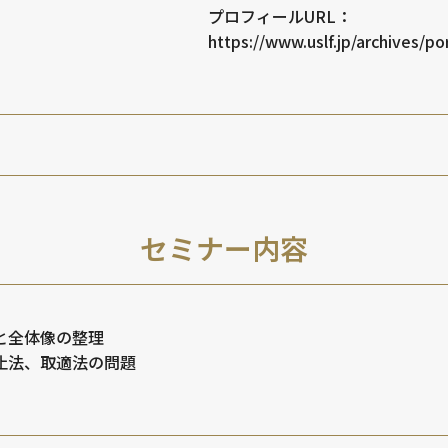
プロフィールURL：
https://www.uslf.jp/archives/p
セミナー内容
と全体像の整理
止法、取適法の問題