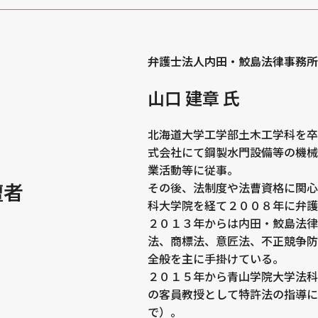
弁護士法人内田・鮫島法律事務所
山口 建章 氏
北海道大学工学部土木工学科を卒
式会社にて鋼製水門設備等の機械
業活動等に従事。
壇者
その後、法制度や法曹資格に関心
科大学院を経て２００８年に弁護
２０１３年からは内田・鮫島法律
法、商標法、意匠法、不正競争防
全般を主に手掛けている。
２０１５年から青山学院大学法科
の客員教授として特許法の指導に
で）。