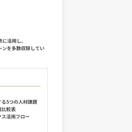
軟に活用し、
ーンを多数収録してい
る5つの⼈材課題
用比較表
クス活用フロー