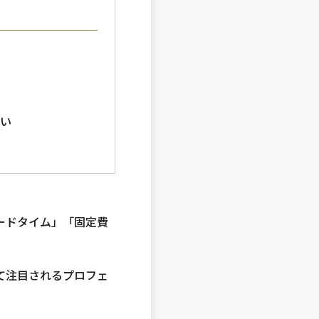
い
たい
ードタイム」「固定費
て注目されるプロフェ