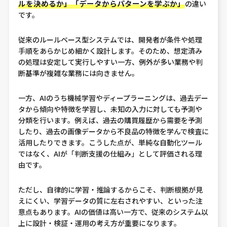
ルを決めるか」「データからパターンを学ぶか」
の違い
です。
従来のルールベース型システムでは、開発者が条件や処理
手順をあらかじめ細かく設計します。そのため、想定済み
の処理は安定して実行しやすい一方、例外が多い業務や判
断基準が複雑な業務には向きません。
一方、AIのうち機械学習やディープラーニングは、過去デー
タから傾向や特徴を学習し、未知の入力に対しても予測や
分類を行います。例えば、過去の購買履歴から需要を予測
したり、過去の画像データから不良品の特徴を学んで検査に
活用したりできます。こうした点が、単純な自動化ツール
ではなく、AIが「判断支援の仕組み」として評価される理
由です。
ただし、自律的に学習・推論するからこそ、判断根拠が見
えにくい、学習データの質に左右されやすい、といった注
意点もあります。AIの価値は高い一方で、従来のシステム以
上に設計・検証・運用の考え方が重要になります。