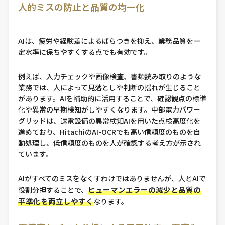
人的ミスの防止と品質の均一化
AIは、疲労や経験差によるばらつきを抑え、業務品質を一
定水準に保ちやすくする点でも有効です。
例えば、入力チェックや画像検査、書類読み取りのような
業務では、人によって見落としや判断の揺れが生じること
があります。AIを補助的に活用することで、確認観点の標準
化や異常の早期検知がしやすくなります。中部電力パワー
グリッドは、送電設備の異常検知AIを用いた点検高度化を
進めており、HitachiのAI-OCRでも高い信頼度のものを自
動処理し、低信頼度のものを人が確認する考え方が示され
ています。
AIがすべてのミスをなくすわけではありませんが、人とAIで
ヒューマンエラーの減少と品質の
役割分担することで、
平準化を両立しやすく
なります。