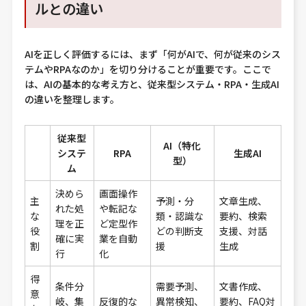
ルとの違い
AIを正しく評価するには、まず「何がAIで、何が従来のシス
テムやRPAなのか」を切り分けることが重要です。ここで
は、AIの基本的な考え方と、従来型システム・RPA・生成AI
の違いを整理します。
従来型
AI（特化
システ
RPA
生成AI
型）
ム
決めら
画面操作
主
予測・分
文章生成、
れた処
や転記な
な
類・認識な
要約、検索
理を正
ど定型作
役
どの判断支
支援、対話
確に実
業を自動
割
援
生成
行
化
得
条件分
需要予測、
文書作成、
意
岐、集
反復的な
異常検知、
要約、FAQ対