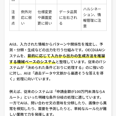
ハルシネー
注
例外対
仕様変更
データ品質
ション、情
意
応に弱
や画面変
に左右され
報管理に注
点
い
更に弱い
る
意
AIは、入力された情報からパターンや関係性を推定し、予
測・分類・生成などの出力を行う仕組みです。OECDはAIシ
目的に応じて入力から出力の生成方法を推論
ステムを、
する機械ベースのシステム
と整理しています。従来のITシ
ステムが「決められた条件どおりに処理する」のに強いの
に対し、AIは「過去データや文脈から最適そうな答えを導
く」処理に向いています。
例えば、従来のシステムは「申請金額が100万円未満ならA
ルート」といった明確な条件分岐の処理に適しています。
一方でAIは、問い合わせ文の意味を分類したり、画像から異
常を検知したり、需要を予測したりと、単純なルール化が難
しい業務で力を発揮します。