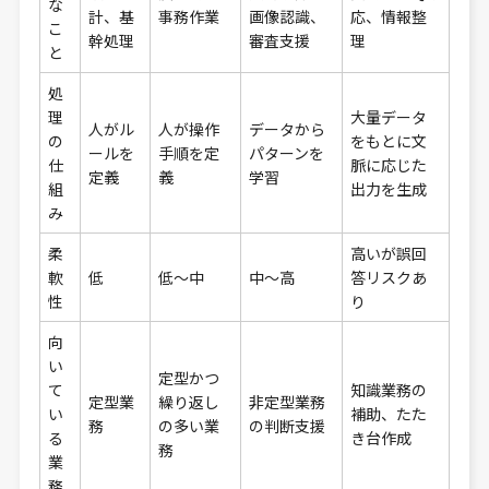
な
計、基
事務作業
画像認識、
応、情報整
こ
幹処理
審査支援
理
と
処
理
大量データ
人がル
人が操作
データから
の
をもとに文
ールを
手順を定
パターンを
仕
脈に応じた
定義
義
学習
組
出力を生成
み
柔
高いが誤回
軟
低
低〜中
中〜高
答リスクあ
性
り
向
い
定型かつ
て
知識業務の
定型業
繰り返し
非定型業務
い
補助、たた
務
の多い業
の判断支援
る
き台作成
務
業
務