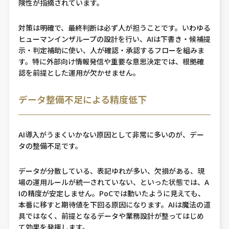
険性が指摘されています。
対策は明確で、最終判断は必ず人が担うことです。いわゆる
ヒューマンインザループの設計を行い、AIは下書き・候補提
示・判定補助に使い、人が確認・承認するフローを組みま
す。特に外部向け情報発信や重要な意思決定では、根拠確
認を前提とした運用が欠かせません。
データ整備不足による精度低下
AI導入がうまくいかない原因として非常に多いのが、デー
タの整備不足です。
データが分散している、表記ゆれが多い、欠損がある、現
場の運用ルールが統一されていない、といった状態では、A
Iの精度が安定しません。PoCでは動いたように見えても、
本番に移すと期待値を下回る原因になります。AIは魔法の道
具ではなく、前提となるデータや業務設計が整ってはじめ
て効果を発揮します。