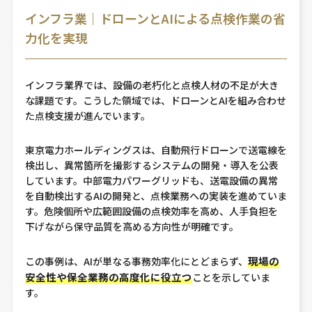
インフラ業｜ドローンとAIによる点検作業の省
力化を実現
インフラ業界では、設備の老朽化と点検人材の不足が大き
な課題です。こうした領域では、ドローンとAIを組み合わせ
た点検支援が進んでいます。
東京電力ホールディングスは、自動飛行ドローンで送電線を
検出し、異常箇所を撮影するシステムの開発・導入を公表
しています。中部電力パワーグリッドも、送電設備の異常
を自動検出するAIの開発と、点検業務への実装を進めていま
す。危険個所や広範囲設備の点検効率を高め、人手負担を
下げながら保守品質を高める方向性が明確です。
現場の
この事例は、AIが単なる事務効率化にとどまらず、
安全性や保全業務の高度化に役立つ
ことを示していま
す。