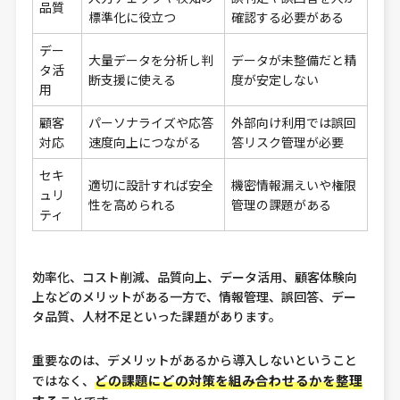
品質
標準化に役立つ
確認する必要がある
デー
大量データを分析し判
データが未整備だと精
タ活
断支援に使える
度が安定しない
用
顧客
パーソナライズや応答
外部向け利用では誤回
対応
速度向上につながる
答リスク管理が必要
セキ
適切に設計すれば安全
機密情報漏えいや権限
ュリ
性を高められる
管理の課題がある
ティ
効率化、コスト削減、品質向上、データ活用、顧客体験向
上などのメリットがある一方で、情報管理、誤回答、デー
タ品質、人材不足といった課題があります。
重要なのは、デメリットがあるから導入しないということ
どの課題にどの対策を組み合わせるかを整理
ではなく、