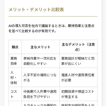
メリット・デメリット比較表
AIの導入可否を社内で議論するときは、期待効果と注意点
を並べて比較するのが有効です。
主なデメリット（注意
観点
主なメリット
点）
業務
単純作業や一次対応を
業務設計が曖昧だと効
効率
自動化しやすい
果が出にくい
人
人手不足の補完につな
推進人材や運用責任者
材・
がる
が必要
体制
コス
中長期で人件費や運用
初期投資や検証コスト
ト
負担を下げやすい
が発生する
入力チェックや検知の
誤判定や誤回答を人が