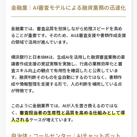
金融業｜AI審査モデルによる融資業務の迅速化
金融業では、審査品質を担保しながら処理スピードを高め
ることが重要です。そのため、AIは審査支援や書類作成支援
の領域で活用が進んでいます。
横浜銀行と日本IBMは、生成AIを活用した融資審査業務の稟
議書作成支援の実証実験を実施し、行員の業務効率化と審
査スキル向上の観点で有用性を確認したと公表していま
す。融資判断そのものを全自動にするのではなく、書類作
成や情報整理を支援する形で、人の判断を補完している点
が特徴です。
このように金融業界では、AIが人を置き換えるのではな
審査担当者の生産性と品質を高める仕組みとして導
く、
入される
ケースが増えています。
自治体・コールセンター｜AIチャットボット