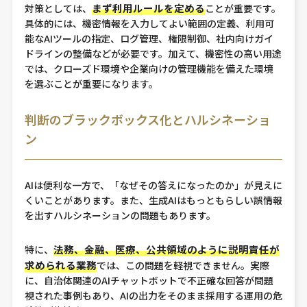
まず利用ルールを定める
対策としては、
ことが重要です。
具体的には、機密情報を入力してよい範囲の定義、利用可
能なAIツールの指定、ログ管理、権限制御、社内向けガイ
ドラインの整備などが必要です。加えて、機密性の高い用途
では、クローズド環境や企業向けの管理機能を備えた環境
を選ぶことが重要になります。
判断のブラックボックス化とハルシネーショ
ン
AIは便利な一方で、「なぜその答えになったのか」が見えに
くいことがあります。また、生成AIはもっともらしい誤情報
を出すハルシネーションの問題もあります。
法務、金融、医療、公共領域のように説明責任が
特に、
求められる業務
では、この問題を軽視できません。実際
に、自治体関連のAIチャットボットで不正確な回答が問題
視された事例もあり、AIの出力をそのまま採用する運用の危