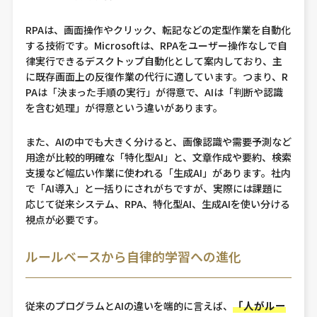
RPAは、画面操作やクリック、転記などの定型作業を自動化
する技術です。Microsoftは、RPAをユーザー操作なしで自
律実行できるデスクトップ自動化として案内しており、主
に既存画面上の反復作業の代行に適しています。つまり、R
PAは「決まった手順の実行」が得意で、AIは「判断や認識
を含む処理」が得意という違いがあります。
また、AIの中でも大きく分けると、画像認識や需要予測など
用途が比較的明確な「特化型AI」と、文章作成や要約、検索
支援など幅広い作業に使われる「生成AI」があります。社内
で「AI導入」と一括りにされがちですが、実際には課題に
応じて従来システム、RPA、特化型AI、生成AIを使い分ける
視点が必要です。
ルールベースから自律的学習への進化
「人がルー
従来のプログラムとAIの違いを端的に言えば、