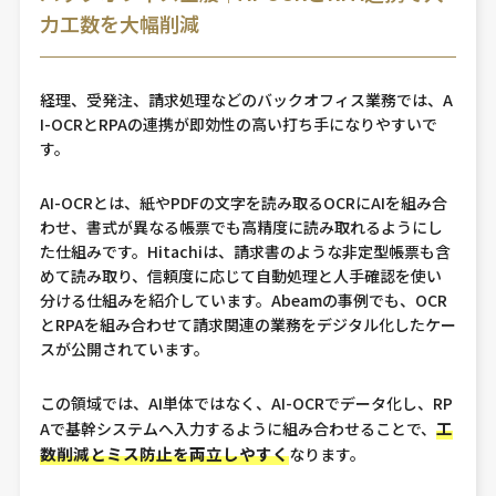
力工数を大幅削減
経理、受発注、請求処理などのバックオフィス業務では、A
I-OCRとRPAの連携が即効性の高い打ち手になりやすいで
す。
AI-OCRとは、紙やPDFの文字を読み取るOCRにAIを組み合
わせ、書式が異なる帳票でも高精度に読み取れるようにし
た仕組みです。Hitachiは、請求書のような非定型帳票も含
めて読み取り、信頼度に応じて自動処理と人手確認を使い
分ける仕組みを紹介しています。Abeamの事例でも、OCR
とRPAを組み合わせて請求関連の業務をデジタル化したケー
スが公開されています。
この領域では、AI単体ではなく、AI-OCRでデータ化し、RP
工
Aで基幹システムへ入力するように組み合わせることで、
数削減とミス防止を両立しやすく
なります。