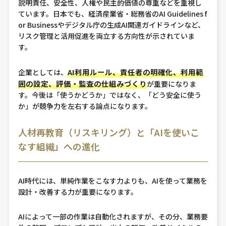
説明責任、安全性、人権や民主的価値の尊重などを重視し
ています。日本でも、経済産業省・総務省のAI Guidelines f
or Businessやデジタル庁の生成AI関連ガイドラインなど、
リスク管理と活用促進を両立する方向性が示されていま
す。
AI利用ルール、責任者の明確化、利用範
企業としては、
囲の設定、評価・監査の仕組みづくり
が重要になりま
す。今後は「使うかどうか」ではなく、「どう安全に使う
か」が競争力を左右する論点になります。
人材再教育（リスキリング）と「AIを使いこ
なす組織」への進化
AI時代には、単純作業をこなす力よりも、AIを使って業務を
設計・改善する力が重要になります。
AIによって一部の作業は自動化されますが、その分、業務要