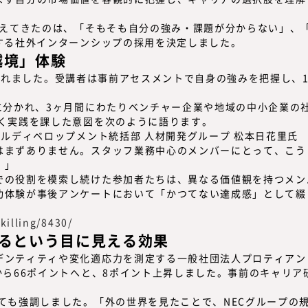
見えてきたのは、「そもそも自分の強み・課題が分からない」、
する社外インターンシップの採用を決定しました。
越境」体験
て実施されました。受講者は事前アセスメントで自身の強みを把握し
に分かれ、3ヶ月間にわたりベンチャー企業や地域の中小企業の
置く実践を課した意図を次のように語ります。
はまずありません。スタッフ業務中心のメンバーにとって、こう
。」
での役割を模索し続けた参加者たちは、異なる価値観を持つメン
功体験が事後アンケートにおいて
「かつてない達成感」
として綴
killing/8430/
るという目に見える効果
ンティティや変化適応力を測定する一般社団法人プロティアン・キ
から66ポイントへと、8ポイント上昇
しました。事前のキャリア
ても強調しました。「外の世界を見たことで、NECグループの