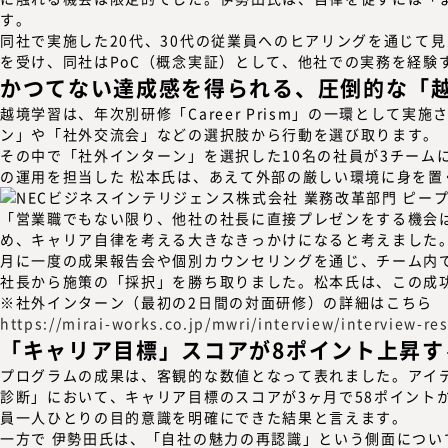
す。
同社で実施した20代、30代の従業員へのヒアリングを通じて
を受け、同社はPoC（概念実証）として、他社での実務を経験
かつてない達成感を得られる、圧倒的な「
越境学習は、年次別研修「Career Prism」の一環とし
ン」や「社外交流会」などの選択肢から行動を選び取ります。
その中で「社外インターン」を選択した10名の社員が3チーム
の運用を担当した 松本氏は、あえて外部の厳しい環境に身を
「営業職でもない限り、他社の社長に直接プレゼンをする機会
め、キャリア自律を考える大きなきっかけ
になると考えました
月に一度の成果報告会や個別カウンセリングを通じ、チーム内
社長から施策の「採択」を勝ち取りました。松本氏は、この成
※社外インターン（最初の2日間の対面研修）の詳細はこちら
https://mirai-works.co.jp/mwri/interview/interview-res
「キャリア目標」スコアが8ポイント上昇す
プログラムの成果は、客観的な数値となって表れました。アイデ
診断」において、
キャリア目標のスコアが3ヶ月で58ポイント
員一人ひとりの目的意識を明確にできた結果と言えます。
一方で 伊勢田氏は、
「自社の魅力の再認識」
という側面につい