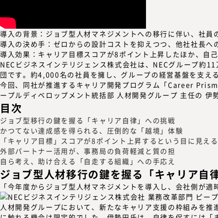
導入の背景：
ジョブ型人材マネジメントへの移行に伴い、社員
導入の決め手：
ゼロからの設計コストを抑えつつ、他社社長へ
導入効果：
キャリア目標スコアが8ポイント上昇したほか、自己
NECビジネスインテリジェンス株式会社は、NECグループ約
団です。約4,000名の社員を擁し、グループの経営基盤を支
今回、同社が推進するキャリア開発プログラム
「Career P
ープルディベロップメント統括部 人材開発グループ 主任の 伊
目次
ジョブ型移行の鍵を握る「キャリア自律」への挑戦
かつてない達成感を得られる、圧倒的な「越境」体験
「キャリア目標」スコアが8ポイント上昇するという目に見え
外部パートナー活用が、事務局の負荷軽減と質の担
自ら考え、助け合える「自走する組織」への手応え
ジョブ型人材移行の鍵を握る「キャリア自
「今年度からジョブ型人材マネジメントを導入し、会社側が適
人材開発グループにおいて、新たなキャリア支援の枠組みを推進
に触れる機会は限定的でした。伊勢田氏は、自律を促すには「