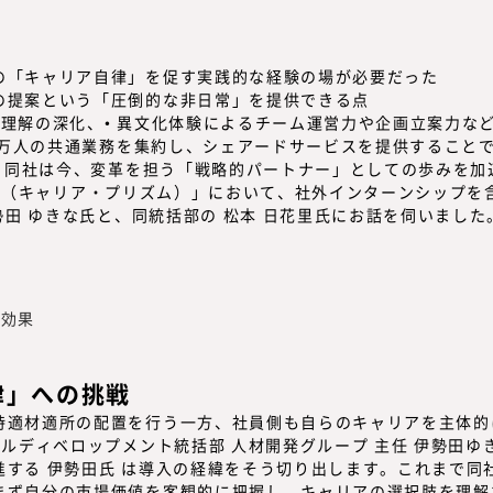
の「キャリア自律」を促す実践的な経験の場が必要だった
の提案という「圧倒的な非日常」を提供できる点
理解の深化、• 異文化体験によるチーム運営力や企画立案力な
11万人の共通業務を集約し、シェアードサービスを提供すること
える同社は今、変革を担う「戦略的パートナー」としての歩みを加
rism（キャリア・プリズム）」
において、社外インターンシップを
勢田 ゆきな氏と、同統括部の 松本 日花里氏にお話を伺いました
る効果
律」への挑戦
時適材適所の配置を行う一方、社員側も自らのキャリアを主体的
する 伊勢田氏 は導入の経緯をそう切り出します。これまで同
まず
自分の市場価値を客観的に把握し、キャリアの選択肢を理解