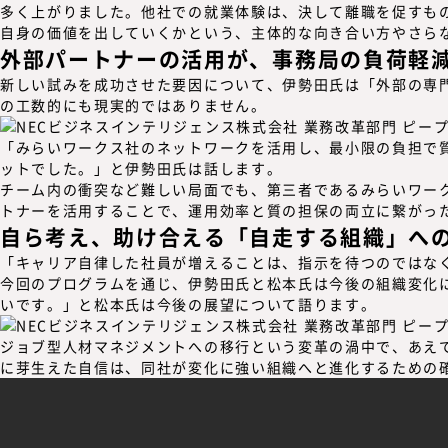
多く上がりました。他社での就業体験は、決して離職を促すも
自身の価値を出していくかという、主体的な向き合い方やさら
外部パートナーの活用が、事務局の負荷軽
新しい試みを成功させた要因について、伊勢田氏は「外部の専
の工数的にも現実的ではありません。
「みらいワークス社のネットワークを活用し、最小限の負担で
ットでした。」と伊勢田氏は話します。
チーム内の衝突など難しい局面でも、第三者であるみらいワー
トナーを活用することで、運用効率と質の担保の両立に繋がっ
自ら考え、助け合える「自走する組織」へ
「キャリア自律した社員が増えることは、指示を待つのではな
今回のプログラムを通じ、伊勢田氏と松本氏は今後の組織変化
いです。」と松本氏は今後の展望について語ります。
ジョブ型人材マネジメントへの移行という変革の渦中で、あえ
に芽生えた自信は、
同社が変化に強い組織へと進化するための