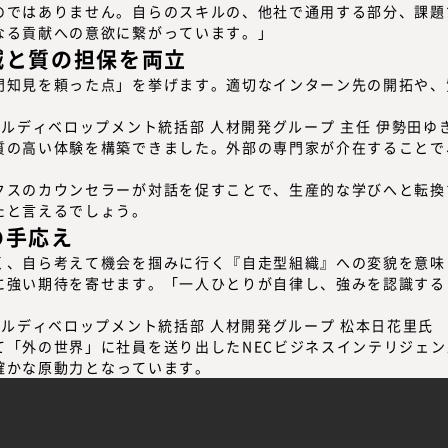
のではありません。自らのスキルの、他社で通用する部分、課題
なる貢献への意欲に繋がっています。
」
減と質の担保を両立
門知見を頼った点」を挙げます。適切なインターン先の開拓や、
質の高い体験を構築できました。外部の専門家が介在することで
クスのカウンセラーが対話を促すことで、生産的な学びへと転換
たと言えるでしょう。
の手応え
く、
自ら考えて機会を掴みに行く『自走型組織』への変貌
を意味
に強い期待を寄せます。「一人ひとりが自律し、強みを認識する
て「外の世界」に社員を送り出したNECビジネスインテリジェ
確かな原動力
となっています。