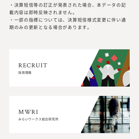
決算短信等の訂正が発表された場合、本データの記
載内容は即時反映されません。
一部の指標については、決算短信様式変更に伴い通
期のみの更新となる場合があります。
RECRUIT
RECRUIT
採用情報
採用情報
MWRI
MWRI
みらいワークス総合研究所
みらいワークス総合研究所