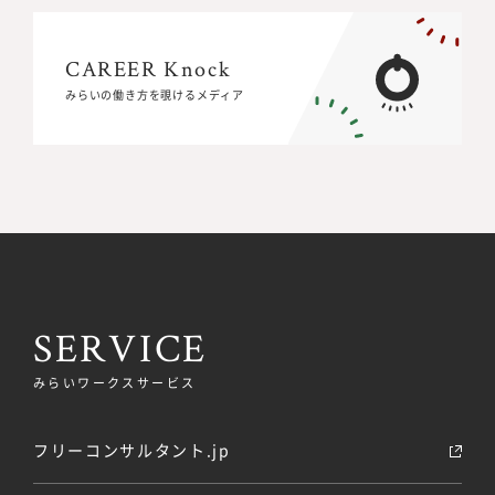
CAREER Knock
CAREER Knock
みらいの働き方を覗けるメディア
みらいの働き方を覗けるメディア
SERVICE
みらいワークスサービス
フリーコンサルタント.jp