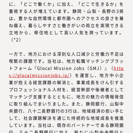
に、「どこで働くか」に加え、「どこで生きるか」を
重視する人が増えています。静岡・山梨・長野の3県
は、豊かな自然環境と都市圏へのアクセスの良さを兼
ね備え、暮らしやすさと働きがいの両立を実現できる
立地から、移住地として高い人気を誇っています。
（*2）
一方で、地方における深刻な人口減少と労働力不足は
喫緊の課題です。当社は、地方転職マッチングプラッ
トフォーム『Glocal Mission Jobs（GMJ）』（
http
s
://glocalmissionjobs.jp/
）を運営し、地方中小企
業が抱える経営課題の解消と、事業成長をけん引する
プロフェッショナル人材を、経営幹部や後継者として
マッチング支援するとともに、地方の魅力の情報発信
に取り組んでまいりました。また、静岡銀行、山梨中
央銀行、八十二長野銀行の3行は、地域経済の担い手と
して、社会課題解決を通じた持続的な地域成長を推進
しています。当社は、既存のパートナーである静岡銀
行、八十二長野銀行に加え、新たに山梨中央銀行と