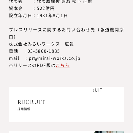
代表者 ：代表取締役 頭取 松下 正樹
資本金 ：522億円
設立年月日：1931年8月1日
プレスリリースに関するお問い合わせ先（報道機関窓
口）
株式会社みらいワークス 広報
電話 ：03-5860-1835
mail ：pr@mirai-works.co.jp
※リリースのPDF版は
こちら
RECRUIT
RECRUIT
採用情報
採用情報