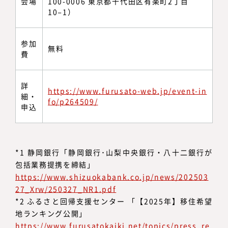
会場
100-0006 東京都千代田区有楽町2丁目
10−1）
参加
無料
費
詳
https://www.furusato-web.jp/event-in
細・
fo/p264509/
申込
*1 静岡銀行「静岡銀行･山梨中央銀行・八十二銀行が
包括業務提携を締結」
https://www.shizuokabank.co.jp/news/202503
27_Xrw/250327_NR1.pdf
*2 ふるさと回帰支援センター 「【2025年】移住希望
地ランキング公開」
https://www.furusatokaiki.net/topics/press_re