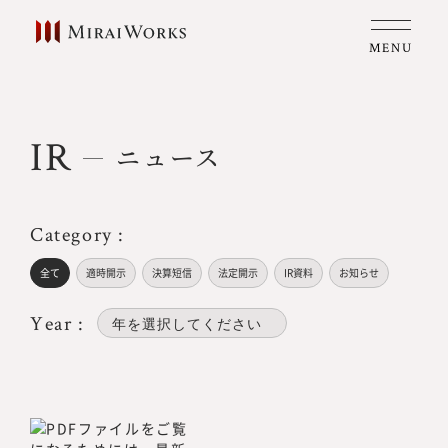
MENU
IR
ニュース
Category :
全て
適時開示
決算短信
法定開示
IR資料
お知らせ
Year :