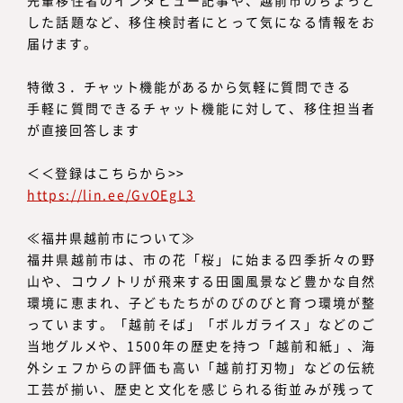
先輩移住者のインタビュー記事や、越前市のちょっと
した話題など、移住検討者にとって気になる情報をお
届けます。
特徴３．チャット機能があるから気軽に質問できる
手軽に質問できるチャット機能に対して、移住担当者
が直接回答します
＜＜登録はこちらから>>
https://lin.ee/GvOEgL3
≪福井県越前市について≫
福井県越前市は、市の花「桜」に始まる四季折々の野
山や、コウノトリが飛来する田園風景など豊かな自然
環境に恵まれ、子どもたちがのびのびと育つ環境が整
っています。「越前そば」「ボルガライス」などのご
当地グルメや、1500年の歴史を持つ「越前和紙」、海
外シェフからの評価も高い「越前打刃物」などの伝統
工芸が揃い、歴史と文化を感じられる街並みが残って