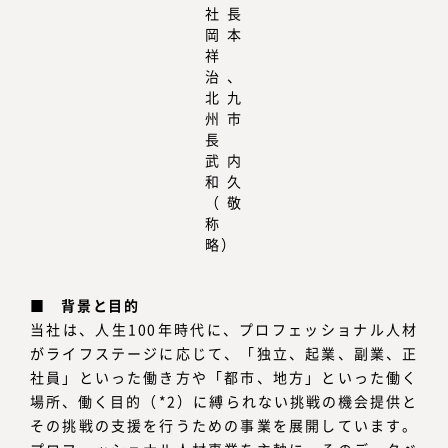
社長
岡本
祥
治、
北九
州市
長
武内
和久
（敬
称
略）
■
背景と目的
当社は、人生100年時代に、プロフェッショナル人材
がライフステージに応じて、「独立、起業、副業、正
社員」といった働き方や「都市、地方」といった働く
場所、働く目的（*2）に縛られない挑戦の機会提供と
その挑戦の支援を行うための事業を展開しています。