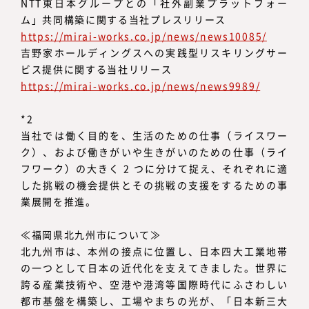
NTT東日本グループとの「社外副業プラットフォー
ム」共同構築に関する当社プレスリリース
https://mirai-works.co.jp/news/news10085/
吉野家ホールディングスへの実践型リスキリングサー
ビス提供に関する当社リリース
https://mirai-works.co.jp/news/news9989/
*2
当社では働く目的を、生活のための仕事（ライスワー
ク）、および働きがいや生きがいのための仕事（ライ
フワーク）の大きく 2 つに分けて捉え、それぞれに適
した挑戦の機会提供とその挑戦の支援をするための事
業展開を推進。
≪福岡県北九州市について≫
北九州市は、本州の接点に位置し、日本四大工業地帯
の一つとして日本の近代化を支えてきました。世界に
誇る産業技術や、空港や港湾等国際時代にふさわしい
都市基盤を構築し、工場やまちの光が、「日本新三大