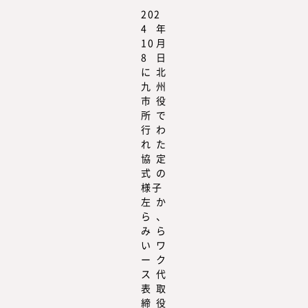
202
4年
10月
8日
に北
九州
市役
所で
行わ
れた
協定
式の
様子
左か
ら、
みら
いワ
ーク
ス 代
表取
締役