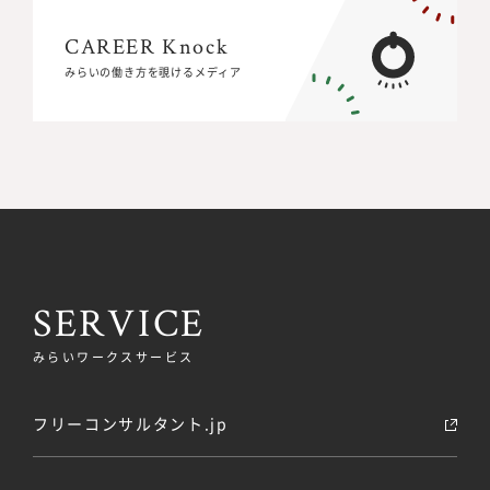
CAREER Knock
CAREER Knock
みらいの働き方を覗けるメディア
みらいの働き方を覗けるメディア
SERVICE
みらいワークスサービス
フリーコンサルタント.jp