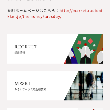
番組ホームページはこちら：
http://market.radioni
kkei.jp/themoney/tuesday/
RECRUIT
RECRUIT
採用情報
採用情報
MWRI
MWRI
みらいワークス総合研究所
みらいワークス総合研究所