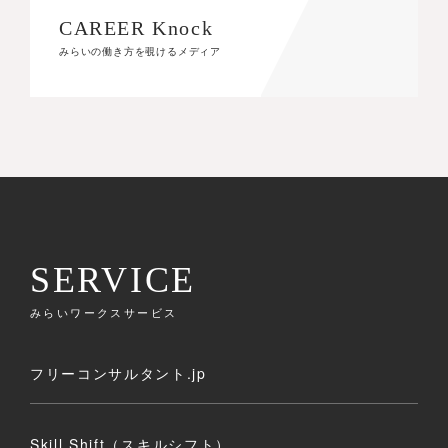
CAREER Knock
CAREER Knock
みらいの働き方を覗けるメディア
みらいの働き方を覗けるメディア
SERVICE
みらいワークスサービス
フリーコンサルタント.jp
Skill Shift（スキルシフト）