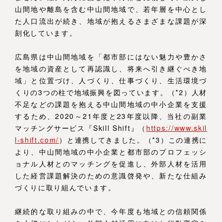
山間地や離島を含む中山間地域で、若年層を中心とし
た人口流出が続き、地域が抱えるさまざまな課題が深
刻化しています。
広島県は中山間地域を「都市部にはない魅力や豊かさ
を地域の資産として再認識し、将来へ引き継ぐべき地
域」と位置づけ、人づくり、仕事づくり、生活環境づ
くりの3つの柱で地域振興を図っています。（*2）人材
不足などの課題を抱える中山間地域の中小企業を支援
するため、2020～21年度と23年度以降、当社の副業
マッチングサービス『Skill Shift』（
https://www.skil
l-shift.com/
）と連携してきました。（*3）この連携に
より、中山間地域の中小企業と都市部のプロフェッシ
ョナル人材とのマッチングを促進し、外部人材を活用
した経営課題解決のための意識啓発や、新たな仕組み
づくりに取り組んでいます。
継続的な取り組みの中で、今年度も地域との信頼関係