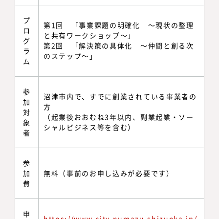
プ
第1回 「事業課題の明確化 ～現状の整理
ロ
と共有ワークショップ～」
グ
第2回 「解決策の具体化 ～仲間と創る次
ラ
のステップ～」
ム
参
沼津市内で、すでに創業されている事業者の
加
方
対
（起業後おおむね3年以内、副業起業・ソー
象
シャルビジネス等を含む）
者
参
加
無料（事前のお申し込みが必要です）
費
申
https://www.city.numazu.shizuoka.jp/