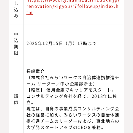
し
renovation/kigyou/r7followup/index.h
込
tm
み
申
込
2025年12月15日（月）17時まで
期
限
長嶋竜介
（株式会社みらいワークス自治体連携推進チ
ーム リーダー／中小企業診断士）
【略歴】 信用金庫でキャリアをスタート。
講
コンサルティング会社を経て、2018年に独
師
立。
現在は、自身の事業成長コンサルティング会
社の経営に加え、みらいワークスの自治体連
携推進チームのリーダーおよび、東北地方の
大学発スタートアップのCEOを兼務。