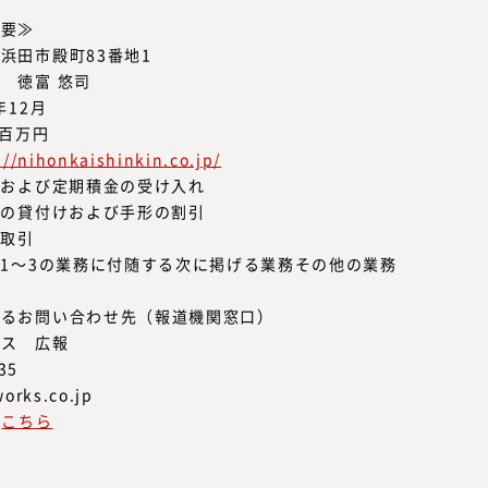
概要≫
浜田市殿町83番地1
徳富 悠司
12月
百万円
://nihonkaishinkin.co.jp/
金および定期積金の受け入れ
けおよび手形の割引
取引
業務に付随する次に掲げる業務その他の業務
するお問い合わせ先（報道機関窓口）
クス 広報
35
orks.co.jp
は
こちら