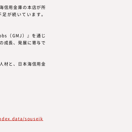
海信用金庫の本店が所
不足が続いています。
Jobs（GMJ）』を通じ
の成長、発展に寄与で
人材と、日本海信用金
。
ndex.data/souseik