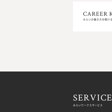
CAREER 
CAREER 
みらいの働き方を覗け
みらいの働き方を覗け
SERVIC
みらいワークスサービス