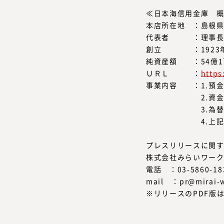
≪日本海信用金庫 
本店所在地 ：島根県
代表者 ：理事長 
創立 ：1923年
純資産額 ：54億1
ＵＲＬ ：
https
事業内容 ：1.預
2.資金の貸付
3.為替
4.上記1～3の
プレスリリースに関
株式会社みらいワー
電話 ：03-5860-18
mail ：pr@mirai-w
※リリースのPDF版