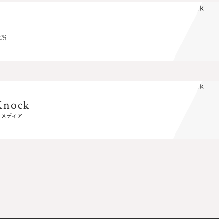
究所
究所
Knock
Knock
るメディア
るメディア