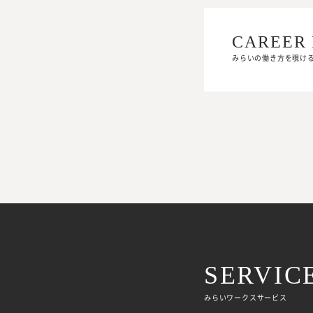
CAREER 
CAREER 
みらいの働き方を覗け
みらいの働き方を覗け
SERVIC
みらいワークスサービス