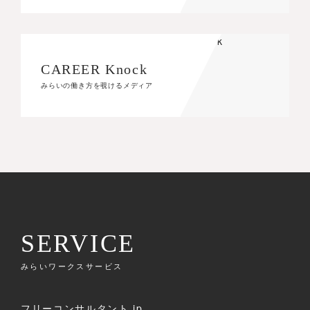
CAREER Knock
CAREER Knock
みらいの働き方を覗けるメディア
みらいの働き方を覗けるメディア
SERVICE
みらいワークスサービス
フリーコンサルタント.jp