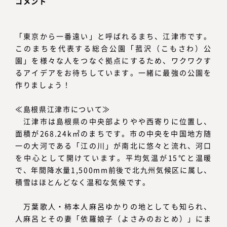
コメント
「東京から一番遠い」と呼ばれるまち、江津市です。
このまちを代表する総合公園「菰沢（こもさわ）公
園」を様々な人をつなぐ拠点にするため、ワクワクす
るアイデアをお待ちしています。一緒に最強の公園を
作りましょう！
≪島根県江津市について≫
江津市は島根県の中央部よりやや西寄りに位置し、
面積が268.24k㎡のまちです。市の中央を中国地方随
一の大河である「江の川」が南北に悠々と流れ、河口
を中心として開けています。平均気温が15℃と温暖
で、年間降水量1,500mm前後で北九州気候区に属し、
積雪はほとんどなく温和な気候です。
万葉歌人・柿本人麻呂ゆかりの地としても知られ、
人麻呂とその妻「依羅娘子（よさみのおとめ）」にま