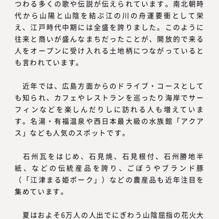
つわる多くの歌や伝説が伝えられています。南北朝時
代から山陽と山陰を結ぶ江の川の舟運要衝として栄
え、江戸時代中期には全盛を誇りました。このように
往来と商いが盛んなまちだったことが、開放的で来る
人をオープンに受け入れる土地柄につながっていると
も言われています。
近年では、広島方面からのドライブ・コースとして
も知られ、カフェやレストランを巡ったり海岸でサー
フィンなどを楽しんだりしに訪れる人も増えていま
す。名湯・有福温泉や西日本最大級の水族館「アクア
ス」なども人気のスポットです。
石州瓦をはじめ、石見焼、石見根付、石州勝地半
紙、などの伝統産品を誇り、ごぼうやブランド豚
（「江津まる姫ポーク」）などの農産品も近年注目を
集めています。
夏はおよそ6万人の人出でにぎわう山陰屈指の花火大