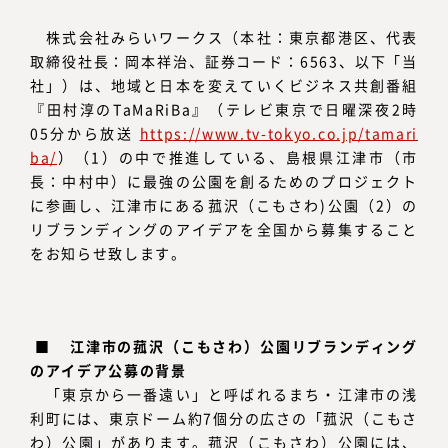
株式会社みらいワークス（本社：東京都港区、代表
取締役社長：岡本祥治、証券コード：6563、以下「当
社」）は、地域と日本を変えていくビジネス共創番組
『田村淳のTaMaRiBa』（テレビ東京で日曜深夜2時
05分から放送
https://www.tv-tokyo.co.jp/tamari
ba/
）（
1）の中で推進している、島根県江津市（市
長：中村中）に最強の公園を創るためのプロジェクト
に参画し、江津市にある菰沢（こもさわ)公園（
2）の
リブランディングのアイデアを全国から募集すること
をお知らせ致します。
■ 江津市の菰沢（こもさわ）公園リブランディング
のアイデア公募の背景
「東京から一番遠い」と呼ばれるまち・江津市の浅
利町には、東京ドーム約7個分の広さの「菰沢（こもさ
わ）公園」があります。菰沢（こもさわ）公園には、