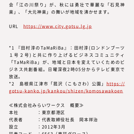
会「江の川祭り」が、秋には勇壮で華麗な「石見神
楽」、「大元神楽」の舞いが地域を沸かせます。
URL
https://www.city.gotsu.lg.jp
*1 『田村淳のTaMaRiBa』：田村淳(ロンドンブーツ
１号２号)と共に作り上げるビジネスコミュニティ
「TaMaRiBa」が、地域と日本を変えていくためのビ
ジネス共創番組。日曜深夜2時05分からテレビ東京で
放送。
*2 島根県江津市「菰沢（こもさわ）公園」
https://
gotsu-kanko.jp/kankou/shizen/komosawakoen
≪株式会社みらいワークス 概要≫
本社 ：東京都港区
代表者 ：代表取締役社長 岡本祥治
設立 ：2012年3月
証券コード ：6563（東証グロース）