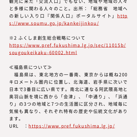
観光に来た「交流人口」でもない、地域や地域の人々
と多様に関わる人々のこと。出所：「総務省 地域へ
の新しい入り口『関係人口』ポータルサイト」
http
s://www.soumu.go.jp/kankeijinkou/
※2 ふくしま創生総合戦略について
https://www.pref.fukushima.lg.jp/sec/11015b/
sougoukeikaku-60002.html
≪福島県について≫
福島県は、東北地方の一番南、東京からは概ね200
キロメートル圏内に位置し、北海道、岩手県に次いで
日本で3番目に広い県です。南北に連なる阿武隈高地と
奥羽山脈を境に西から「会津」、「中通り」、「浜通
り」の3つの地域と7つの生活圏に区分され、地域毎に
気候も異なり、それぞれ特有の歴史や伝統文化があり
ます。
URL ：
https://www.pref.fukushima.lg.jp/