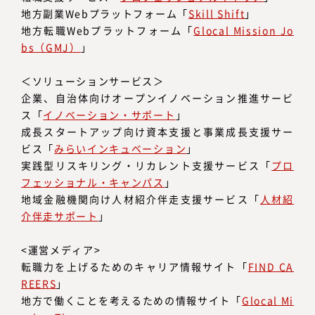
地方副業Webプラットフォーム「
Skill Shift
」
地方転職Webプラットフォーム「
Glocal Mission Jo
bs（GMJ）
」
＜ソリューションサービス＞
企業、自治体向けオープンイノベーション推進サービ
ス「
イノベーション・サポート
」
成長スタートアップ向け資本支援と事業成長支援サー
ビス「
みらいインキュベーション
」
実践型リスキリング・リカレント支援サービス「
プロ
フェッショナル・キャンパス
」
地域金融機関向け人材紹介伴走支援サービス「
人材紹
介伴走サポート
」
<運営メディア>
転職力を上げるためのキャリア情報サイト「
FIND CA
REERS
」
地方で働くことを考えるための情報サイト「
Glocal Mi