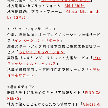
地方副業Webプラットフォーム「
Skill Shift
」
地方転職Webプラットフォーム「
Glocal Mission Jo
bs（GMJ）
」
＜ソリューションサービス＞
企業、自治体向けオープンイノベーション推進サービ
ス「
イノベーション・サポート
」
成長スタートアップ向け資本支援と事業成長支援サー
ビス「
みらいインキュベーション
」
実践型リスキリング・リカレント支援サービス「
プロ
フェッショナル・キャンパス
」
地域金融機関向け人材紹介伴走支援サービス「
人材紹
介伴走サポート
」
<運営メディア>
転職力を上げるためのキャリア情報サイト「
FIND CA
REERS
」
地方で働くことを考えるための情報サイト「
Glocal Mi