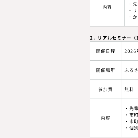
・先
内容
・リ
・か
2．リアルセミナー（
開催日程
202
開催場所
ふるさ
参加費
無料
・先
・市
内容
・市
・個