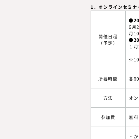
1．オンラインセミナ
●2
6月
月1
開催日程
●2
（予定）
１月
※1
所要時間
各6
方法
オン
参加費
無料
・か