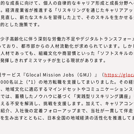
続的な成長に向けて、個人の自律的なキャリア形成と成長分野へ
す。経済産業省が推進する「リスキリングを通じたキャリアアッ
を見直し、新たなスキルを習得した上で、そのスキルを生かせる
目的とした施策です。
少子高齢化に伴う深刻な労働力不足やデジタルトランスフォー
っており、都市部からの人材流動化が求められています。しか
つ人材であっても、組織文化や商習慣といった「ソフトスキルの
を発揮しきれずミスマッチが生じる現状があります。
ビス『Glocal Mission Jobs（GMJ）』（
https://gloc
,000名以上（*1）の地方転職を支援してまいりました。その
え、地域文化に適応するマインドセットやコミュニケーションス
業では、蓄積したノウハウに基づく「実践型リスキリング講座」
抱える不安を解消し、挑戦を支援します。加えて、キャリアコン
人紹介、入社後の定着フォローアップまで、当社が一貫して伴走
れを生み出すとともに、日本全国の地域経済の活性化を推進して