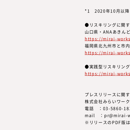
*1 2020年10月
●リスキリングに関
山口県・ANAあきん
https://mirai-wor
福岡県北九州市と市
https://mirai-wor
●実践型リスキリングサー
https://mirai-works
プレスリリースに関
株式会社みらいワー
電話 ：03-5860-18
mail ：pr@mirai-w
※リリースのPDF版