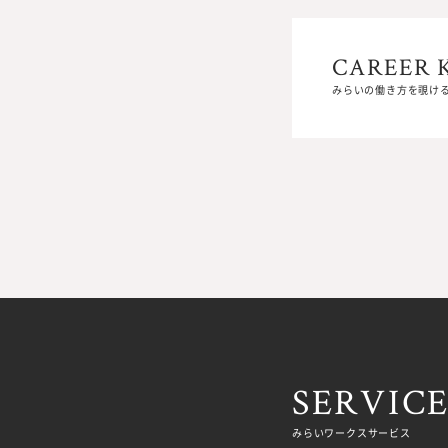
CAREER 
CAREER 
みらいの働き方を覗け
みらいの働き方を覗け
SERVIC
みらいワークスサービス