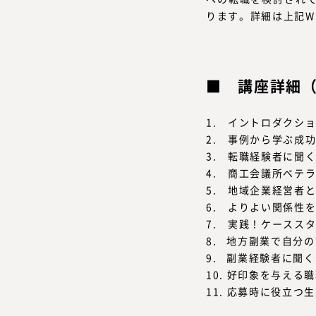
ります。詳細は上記W
講座詳細
1. イントロダクシ
2. 事例から学ぶ成
3. 転職経験者に聞
4. 商工会議所ベテ
5. 地域企業経営者
6. よりよい関係性
7. 実践！ケースス
8. 地方副業で自分
9. 副業経験者に聞
10. 好印象を与える
11. 応募時に役立つ