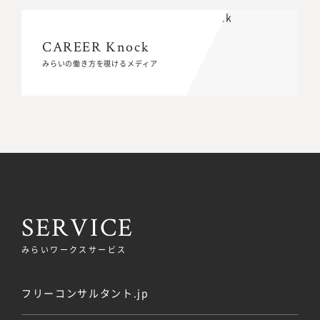
CAREER Knock
CAREER Knock
みらいの働き方を覗けるメディア
みらいの働き方を覗けるメディア
SERVICE
みらいワークスサービス
フリーコンサルタント.jp