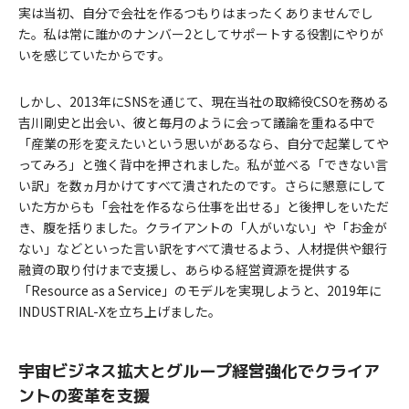
実は当初、自分で会社を作るつもりはまったくありませんでし
た。私は常に誰かのナンバー2としてサポートする役割にやりが
いを感じていたからです。
しかし、2013年にSNSを通じて、現在当社の取締役CSOを務める
吉川剛史と出会い、彼と毎月のように会って議論を重ねる中で
「産業の形を変えたいという思いがあるなら、自分で起業してや
ってみろ」と強く背中を押されました。私が並べる「できない言
い訳」を数ヵ月かけてすべて潰されたのです。さらに懇意にして
いた方からも「会社を作るなら仕事を出せる」と後押しをいただ
き、腹を括りました。クライアントの「人がいない」や「お金が
ない」などといった言い訳をすべて潰せるよう、人材提供や銀行
融資の取り付けまで支援し、あらゆる経営資源を提供する
「Resource as a Service」のモデルを実現しようと、2019年に
INDUSTRIAL-Xを立ち上げました。
宇宙ビジネス拡大とグループ経営強化でクライア
ントの変革を支援