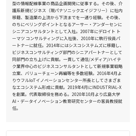
型の情報配線事業の商品企画開発に従事する。その後、介
護系新規ビジネス（現パナソニックエイジフリー）に社内
移籍、製造業の上流から下流までを一通り経験。その後、
のちにベリングポイントとなるアーサー・アンダーセンに
シニアコンサルタントとして入社。2007年にデロイト ト
ーマツ コンサルティングに入社後、2010年に執行役員パ
ートナーに就任。2014年にはシスコシステムズに移籍し、
ビジネスコンサルティング部門のシニアパートナーとして
同部門の立ち上げに貢献。一貫して通信/メディア/ハイテ
ク業界中心のビジネスコンサルタントとして新規事業戦略
立案、バリューチェーン再編等を多数経験。2016年4月よ
りウフルIoTイノベーションセンター所長としてさまざま
なエコシステム形成に貢献。2019年4月にINDUSTRIAL-X
を創業。代表取締役を務める。2020年10月より広島大学
AI・データイノベーション教育研究センターの客員教授就
任。