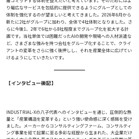
層コミットする体制を整えたいと考えています。そのためにはよ
り幅広なサービスを包括的に提供できるようにグループとしての
体制を強化するのが望ましいと考えてきました。2026年6月から
新たに2社がグループに加わり、全体で4社体制となりました。さ
らに今後1、2年で6社から8社程度までグループ化を拡大する計
画です。当社単体では困難だったAIの開発や現場への人材派遣な
ど、さまざまな強みを持つ会社をグループ化することで、クライ
アントの変革をさらに強く後押しし、それを産業全体に広げてい
けるようにしていきたいです。
【インタビュー後記】
INDUSTRIAL-Xの八子代表へのインタビューを通じ、圧倒的な熱
量と「産業構造を変革する」という強い使命感に深く感銘を受け
ました。メーカーからコンサルティングファーム、コンサルティ
ング事業を経て起業に至る多彩な経歴から生まれた、大企業だけ