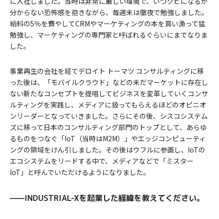
に入社しました。当時は非常に厳しい環境で、いつクビになるか
分からない恐怖感を抱きながら、毎週末は徹夜で勉強しました。
給料の5％を費やしてCRMやマーケティングの本を買い漁って猛
勉強し、マーケティングの専門家と呼ばれるぐらいにまでなりま
した。
事業再生の会社を経てデロイト トーマツ コンサルティングに移
った後は、「モバイルクラウド」などの未だマーケットに存在し
ない新たなコンセプトを提唱してビジネスを変革していくコンサ
ルティングを実践し、メディアに扱ってもらえるほどのオピニオ
ンリーダーとなっていきました。さらにその後、シスコシステム
ズに移って日本のコンサルティング部門のトップとして、あらゆ
るものをつなぐ「IoT（当時はM2M）」やエッジコンピューティ
ングの領域をけん引しました。その後はウフルに参画し、IoTの
エコシステムをリードする中で、メディアなどで「ミスター
IoT」と呼んでいただけるようになりました。
——INDUSTRIAL-Xを起業した経緯を教えてください。