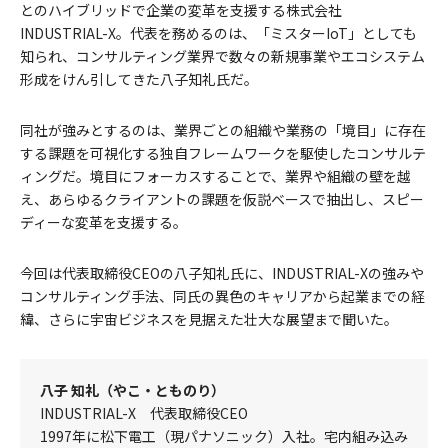
とのハイブリッドで企業の変革を支援する株式会社
INDUSTRIAL-X。代表を務めるのは、「ミスターIoT」としても
知られ、コンサルティング業界で数々の新規事業やエコシステム
形成をけん引してきた八子知礼氏だ。
同社が強みとするのは、業界ごとの組織や業務の「境目」に存在
する課題を可視化する独自フレームワークを駆使したコンサルテ
ィングだ。境目にフォーカスすることで、業界や組織の壁を越
え、あらゆるクライアントの課題を仮説ベースで抽出し、スピー
ディーな変革を支援する。
今回は代表取締役CEOの八子知礼氏に、INDUSTRIAL-Xの強みや
コンサルティング手法、同氏の異色のキャリアから起業までの経
緯、さらに宇宙ビジネスを見据えた壮大な展望まで聞いた。
八子 知礼（やこ・とものり）
INDUSTRIAL-X 代表取締役CEO
1997年に松下電工（現パナソニック）入社。宅内組み込み