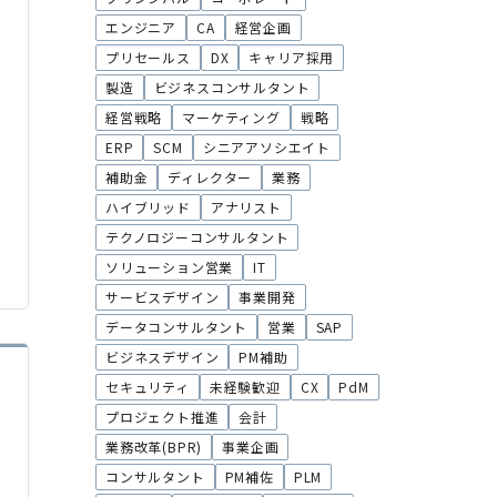
エンジニア
CA
経営企画
プリセールス
DX
キャリア採用
製造
ビジネスコンサルタント
経営戦略
マーケティング
戦略
ERP
SCM
シニアアソシエイト
補助金
ディレクター
業務
ハイブリッド
アナリスト
テクノロジーコンサルタント
ソリューション営業
IT
サービスデザイン
事業開発
データコンサルタント
営業
SAP
ビジネスデザイン
PM補助
セキュリティ
未経験歓迎
CX
PdM
プロジェクト推進
会計
業務改革(BPR)
事業企画
コンサルタント
PM補佐
PLM