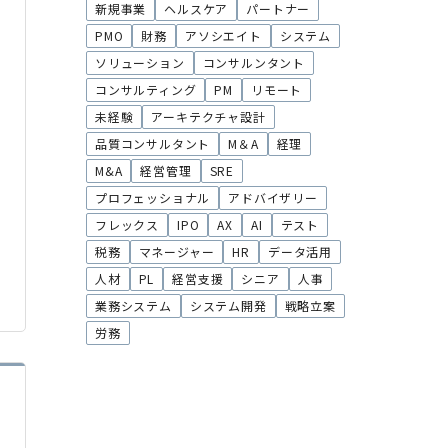
新規事業
ヘルスケア
パートナー
PMO
財務
アソシエイト
システム
ソリューション
コンサルンタント
コンサルティング
PM
リモート
未経験
アーキテクチャ設計
品質コンサルタント
M＆A
経理
M&A
経営管理
SRE
プロフェッショナル
アドバイザリー
フレックス
IPO
AX
AI
テスト
税務
マネージャー
HR
データ活用
人材
PL
経営支援
シニア
人事
業務システム
システム開発
戦略立案
労務