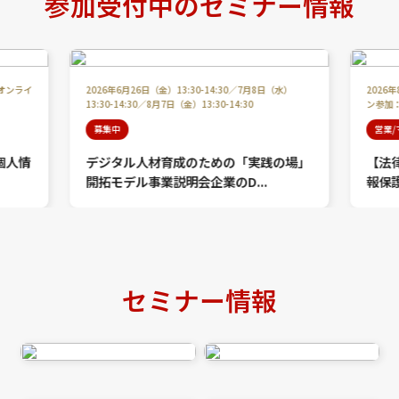
参加受付中のセミナー情報
/オンライ
2026年6月26日（金）13:30-14:30／7月8日（水）
2026
13:30-14:30／8月7日（金）13:30-14:30
ン参加：1
募集中
営業
個人情
デジタル人材育成のための「実践の場」
【法
開拓モデル事業説明会企業のD...
報保護
セミナー情報