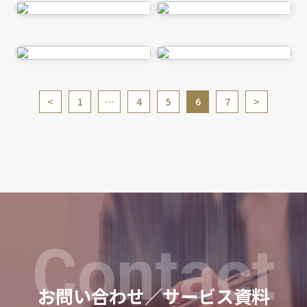
投
1
…
4
5
6
7
稿
の
ペ
ー
ジ
送
り
Contact
お問い合わせ／サービス資料