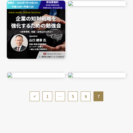
投
1
…
5
6
7
稿
の
ペ
ー
ジ