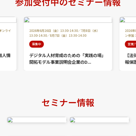
参加受付中のセミナー情報
/オンライ
2026年6月26日（金）13:30-14:30／7月8日（水）
2026
13:30-14:30／8月7日（金）13:30-14:30
ン参加：1
募集中
営業
個人情
デジタル人材育成のための「実践の場」
【法
開拓モデル事業説明会企業のD...
報保護
セミナー情報